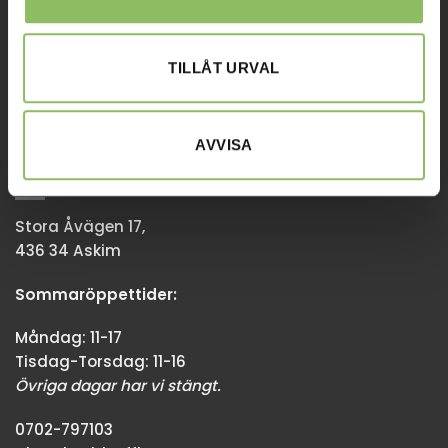
Tisdag-Torsdag: 11-18
Övriga dagar har vi stängt.
TILLÅT URVAL
08-338300
info@baddsofflagret.se
AVVISA
GÖTEBORG
Stora Åvägen 17,
436 34 Askim
Sommaröppettider:
Måndag: 11-17
Tisdag-Torsdag: 11-16
Övriga dagar har vi stängt.
0702-797103