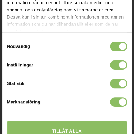
Om oss
information från din enhet till de sociala medier och
annons- och analysföretag som vi samarbetar med.
Kontakt
Dessa kan i sin tur kombinera informationen med annan
Mitt konto
information som du har tillhandahållit eller som de har
samlat in när du har använt deras tjänster.
Köpvillkor
Samtyckesval
Leverans
Nödvändig
Prisgaranti
Inställningar
Reklamation
Affiliates
Statistik
STOCKHOLM
Marknadsföring
Ulvsundavägen 174,
168 67 Bromma
Sommaröppettider:
TILLÅT ALLA