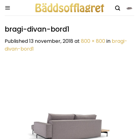
Skip
to
content
bragi-divan-bord1
Published
13 november, 2018
at
800 × 800
in
bragi-
divan-bord1