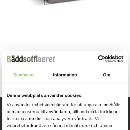
Both comments and trackbacks are currently closed.
←
Previous
Samtycke
Information
Om
Next
→
Denna webbplats använder cookies
Vi använder enhetsidentifierare för att anpassa innehållet
och annonserna till användarna, tillhandahålla funktioner
INFORMATION
för sociala medier och analysera vår trafik. Vi
vidarebefordrar även sådana identifierare och annan