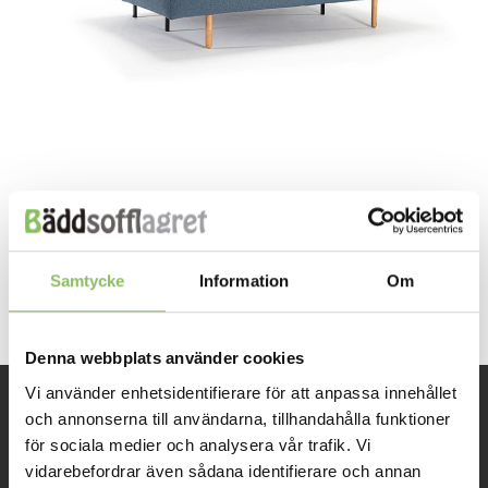
Both comments and trackbacks are currently closed.
←
Previous
Samtycke
Information
Om
Next
→
Denna webbplats använder cookies
Vi använder enhetsidentifierare för att anpassa innehållet
och annonserna till användarna, tillhandahålla funktioner
INFORMATION
för sociala medier och analysera vår trafik. Vi
vidarebefordrar även sådana identifierare och annan