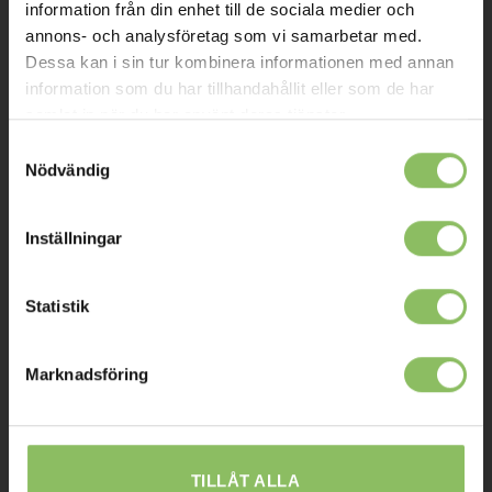
Om oss
information från din enhet till de sociala medier och
annons- och analysföretag som vi samarbetar med.
Kontakt
Dessa kan i sin tur kombinera informationen med annan
Mitt konto
information som du har tillhandahållit eller som de har
samlat in när du har använt deras tjänster.
Köpvillkor
Samtyckesval
Leverans
Nödvändig
Prisgaranti
Inställningar
Reklamation
Affiliates
Statistik
STOCKHOLM
Marknadsföring
Ulvsundavägen 174,
168 67 Bromma
Sommaröppettider:
TILLÅT ALLA