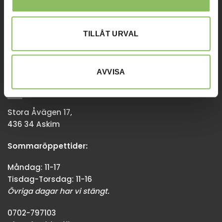
Tisdag-Torsdag: 11-18
Övriga dagar har vi stängt.
TILLÅT URVAL
08-338300
info@baddsofflagret.se
AVVISA
GÖTEBORG
Stora Åvägen 17,
436 34 Askim
Sommaröppettider:
Måndag: 11-17
Tisdag-Torsdag: 11-16
Övriga dagar har vi stängt.
0702-797103