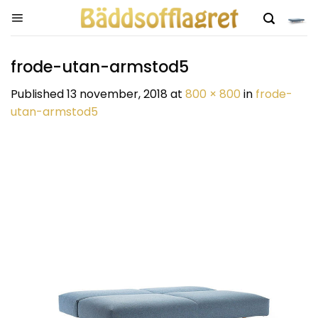
Skip
to
content
frode-utan-armstod5
Published
13 november, 2018
at
800 × 800
in
frode-
utan-armstod5