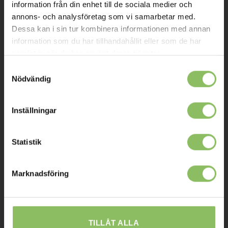
Om oss
information från din enhet till de sociala medier och
annons- och analysföretag som vi samarbetar med.
Kontakt
Dessa kan i sin tur kombinera informationen med annan
Mitt konto
information som du har tillhandahållit eller som de har
samlat in när du har använt deras tjänster.
Köpvillkor
Samtyckesval
Leverans
Nödvändig
Prisgaranti
Inställningar
Reklamation
Affiliates
Statistik
STOCKHOLM
Marknadsföring
Ulvsundavägen 174,
168 67 Bromma
Sommaröppettider:
TILLÅT ALLA