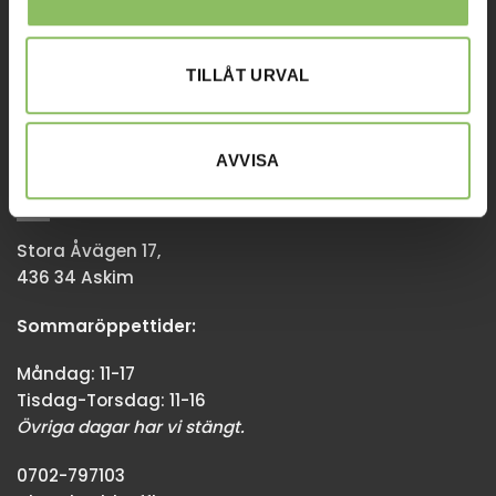
Tisdag-Torsdag: 11-18
Övriga dagar har vi stängt.
TILLÅT URVAL
08-338300
info@baddsofflagret.se
AVVISA
GÖTEBORG
Stora Åvägen 17,
436 34 Askim
Sommaröppettider:
Måndag: 11-17
Tisdag-Torsdag: 11-16
Övriga dagar har vi stängt.
0702-797103