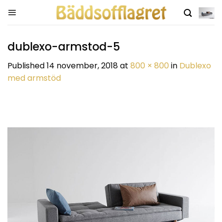
Skip
to
content
dublexo-armstod-5
Published
14 november, 2018
at
800 × 800
in
Dublexo
med armstöd