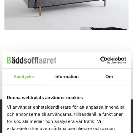
Both comments and trackbacks are currently closed.
←
Previous
Samtycke
Information
Om
Next
→
Denna webbplats använder cookies
Vi använder enhetsidentifierare för att anpassa innehållet
och annonserna till användarna, tillhandahålla funktioner
INFORMATION
för sociala medier och analysera vår trafik. Vi
vidarebefordrar även sådana identifierare och annan