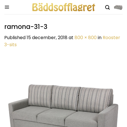
Skip
to
content
ramona-31-3
Published
15 december, 2018
at
800 × 800
in
Rooster
3-sits