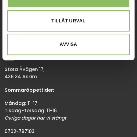
Tisdag-Torsdag: 11-18
Övriga dagar har vi stängt.
TILLÅT URVAL
08-338300
info@baddsofflagret.se
AVVISA
GÖTEBORG
Stora Åvägen 17,
436 34 Askim
Sommaröppettider:
Måndag: 11-17
Tisdag-Torsdag: 11-16
Övriga dagar har vi stängt.
0702-797103