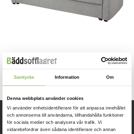
Both comments and trackbacks are currently closed.
←
Previous
Samtycke
Information
Om
Next
→
Denna webbplats använder cookies
Vi använder enhetsidentifierare för att anpassa innehållet
och annonserna till användarna, tillhandahålla funktioner
INFORMATION
för sociala medier och analysera vår trafik. Vi
vidarebefordrar även sådana identifierare och annan