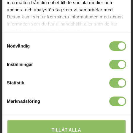
Om oss
information från din enhet till de sociala medier och
annons- och analysföretag som vi samarbetar med.
Kontakt
Dessa kan i sin tur kombinera informationen med annan
Mitt konto
information som du har tillhandahållit eller som de har
samlat in när du har använt deras tjänster.
Köpvillkor
Samtyckesval
Leverans
Nödvändig
Prisgaranti
Inställningar
Reklamation
Affiliates
Statistik
STOCKHOLM
Marknadsföring
Ulvsundavägen 174,
168 67 Bromma
Sommaröppettider:
TILLÅT ALLA