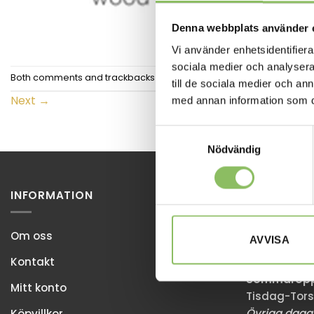
Denna webbplats använder 
Vi använder enhetsidentifierar
sociala medier och analysera 
Both comments and trackbacks are currently closed.
till de sociala medier och a
Next
→
med annan information som du 
Samtyckesval
Nödvändig
INFORMATION
STOCKHOL
Ulvsundaväg
Om oss
AVVISA
168 67 Bro
Kontakt
Sommaröppe
Mitt konto
Tisdag-Tors
Övriga dagar
Köpvillkor