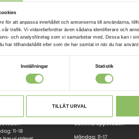
cookies
e för att anpassa innehållet och annonserna till användarna, tillh
vår trafik. Vi vidarebefordrar även sådana identifierare och anna
nnons- och analysföretag som vi samarbetar med. Dessa kan i sin
har tillhandahållit eller som de har samlat in när du har använt 
Inställningar
Statistik
M
GÖTEBORG
en 174,
Stora Åvägen 17,
TILLÅT URVAL
mma
436 34 Askim
ttider:
Sommaröppettider:
dag: 11-18
Måndag: 11-17
 har vi stängt.