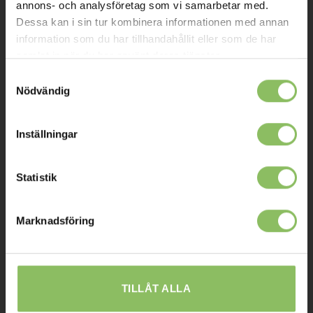
annons- och analysföretag som vi samarbetar med.
Mitt konto
Dessa kan i sin tur kombinera informationen med annan
information som du har tillhandahållit eller som de har
Köpvillkor
samlat in när du har använt deras tjänster.
Leverans
Samtyckesval
Nödvändig
Prisgaranti
Reklamation
Inställningar
Affiliates
Statistik
STOCKHOLM
Marknadsföring
Ulvsundavägen 174,
168 67 Bromma
Sommaröppettider:
Tisdag-Torsdag: 11-18
TILLÅT ALLA
Övriga dagar har vi stängt.