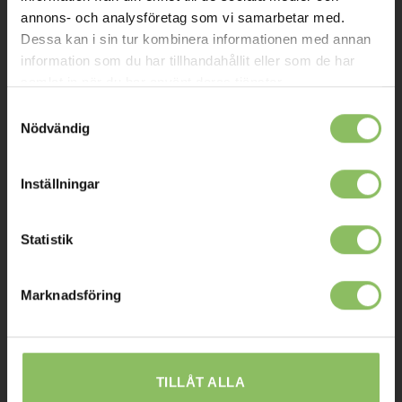
Kontakt
annons- och analysföretag som vi samarbetar med.
Dessa kan i sin tur kombinera informationen med annan
Mitt konto
information som du har tillhandahållit eller som de har
samlat in när du har använt deras tjänster.
Köpvillkor
Samtyckesval
Leverans
Nödvändig
Prisgaranti
Reklamation
Inställningar
Affiliates
Statistik
STOCKHOLM
Marknadsföring
Ulvsundavägen 174,
168 67 Bromma
Sommaröppettider:
TILLÅT ALLA
Tisdag-Torsdag: 11-18