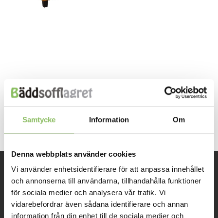
Both comments and trackbacks are currently closed.
←
Previous
Next
→
Samtycke
Information
Om
Denna webbplats använder cookies
Vi använder enhetsidentifierare för att anpassa innehållet
INFORMATION
och annonserna till användarna, tillhandahålla funktioner
för sociala medier och analysera vår trafik. Vi
vidarebefordrar även sådana identifierare och annan
Om oss
information från din enhet till de sociala medier och