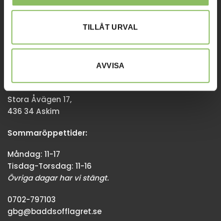
Övriga dagar har vi stängt.
TILLÅT URVAL
08-338300
info@baddsofflagret.se
AVVISA
GÖTEBORG
Stora Åvägen 17,
436 34 Askim
Sommaröppettider:
Måndag: 11-17
Tisdag-Torsdag: 11-16
Övriga dagar har vi stängt.
0702-797103
gbg@baddsofflagret.se