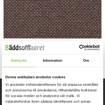
Both comments and trackbacks are currently closed.
←
Previous
Samtycke
Information
Om
Next
→
Denna webbplats använder cookies
Vi använder enhetsidentifierare för att anpassa innehållet
och annonserna till användarna, tillhandahålla funktioner
INFORMATION
för sociala medier och analysera vår trafik. Vi
vidarebefordrar även sådana identifierare och annan