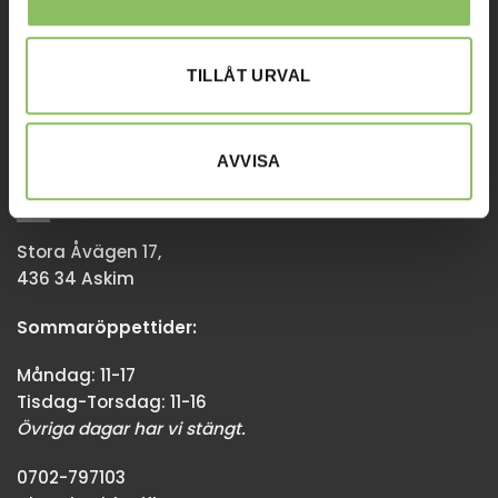
Tisdag-Torsdag: 11-18
Övriga dagar har vi stängt.
TILLÅT URVAL
08-338300
info@baddsofflagret.se
AVVISA
GÖTEBORG
Stora Åvägen 17,
436 34 Askim
Sommaröppettider:
Måndag: 11-17
Tisdag-Torsdag: 11-16
Övriga dagar har vi stängt.
0702-797103