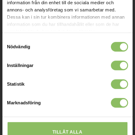
Om oss
information från din enhet till de sociala medier och
annons- och analysföretag som vi samarbetar med.
Kontakt
Dessa kan i sin tur kombinera informationen med annan
Mitt konto
information som du har tillhandahållit eller som de har
samlat in när du har använt deras tjänster.
Köpvillkor
Samtyckesval
Leverans
Nödvändig
Prisgaranti
Inställningar
Reklamation
Affiliates
Statistik
STOCKHOLM
Marknadsföring
Ulvsundavägen 174,
168 67 Bromma
Sommaröppettider:
TILLÅT ALLA