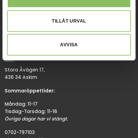
Tisdag-Torsdag: 11-18
Övriga dagar har vi stängt.
TILLÅT URVAL
08-338300
info@baddsofflagret.se
AVVISA
GÖTEBORG
Stora Åvägen 17,
436 34 Askim
Sommaröppettider:
Måndag: 11-17
Tisdag-Torsdag: 11-16
Övriga dagar har vi stängt.
0702-797103