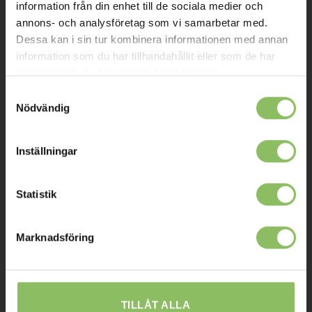
Om oss
information från din enhet till de sociala medier och
annons- och analysföretag som vi samarbetar med.
Kontakt
Dessa kan i sin tur kombinera informationen med annan
Mitt konto
information som du har tillhandahållit eller som de har
samlat in när du har använt deras tjänster.
Köpvillkor
Samtyckesval
Leverans
Nödvändig
Prisgaranti
Inställningar
Reklamation
Affiliates
Statistik
STOCKHOLM
Marknadsföring
Ulvsundavägen 174,
168 67 Bromma
Sommaröppettider:
TILLÅT ALLA