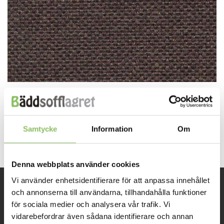
Both comments and trackbacks are currently closed.
←
Previous
Samtycke
Information
Om
Next
→
Denna webbplats använder cookies
Vi använder enhetsidentifierare för att anpassa innehållet
och annonserna till användarna, tillhandahålla funktioner
INFORMATION
för sociala medier och analysera vår trafik. Vi
vidarebefordrar även sådana identifierare och annan