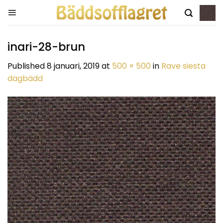
Skip
to
content
inari-28-brun
Published
8 januari, 2019
at
500 × 500
in
Rave siesta
dagbädd