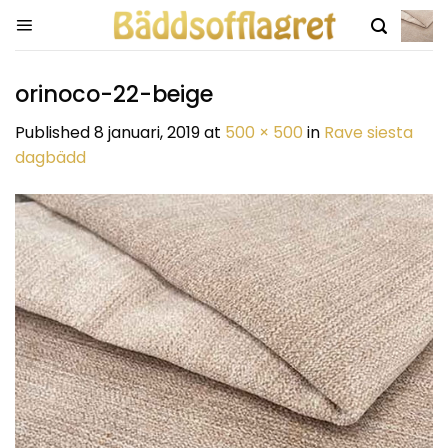
Skip
to
content
orinoco-22-beige
Published
8 januari, 2019
at
500 × 500
in
Rave siesta
dagbädd