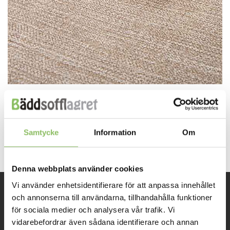
Both comments and trackbacks are currently closed.
←
Previous
Samtycke
Information
Om
Next
→
Denna webbplats använder cookies
Vi använder enhetsidentifierare för att anpassa innehållet
och annonserna till användarna, tillhandahålla funktioner
INFORMATION
för sociala medier och analysera vår trafik. Vi
vidarebefordrar även sådana identifierare och annan