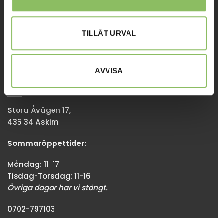
Tisdag-Torsdag: 11-18
Övriga dagar har vi stängt.
TILLÅT URVAL
08-338300
info@baddsofflagret.se
AVVISA
GÖTEBORG
Stora Åvägen 17,
436 34 Askim
Sommaröppettider:
Måndag: 11-17
Tisdag-Torsdag: 11-16
Övriga dagar har vi stängt.
0702-797103