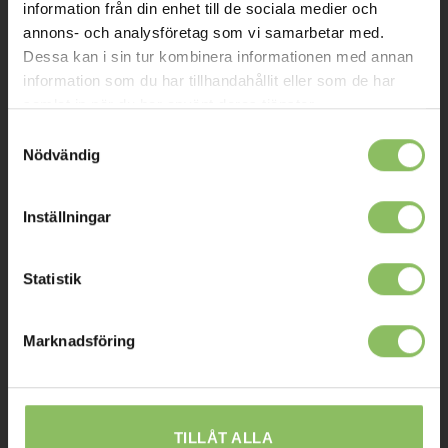
Om oss
information från din enhet till de sociala medier och
annons- och analysföretag som vi samarbetar med.
Kontakt
Dessa kan i sin tur kombinera informationen med annan
Mitt konto
information som du har tillhandahållit eller som de har
samlat in när du har använt deras tjänster.
Köpvillkor
Samtyckesval
Leverans
Nödvändig
Prisgaranti
Inställningar
Reklamation
Affiliates
Statistik
STOCKHOLM
Marknadsföring
Ulvsundavägen 174,
168 67 Bromma
Sommaröppettider:
TILLÅT ALLA