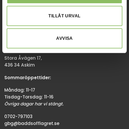
Övriga dagar har vi stängt.
TILLÅT URVAL
08-338300
info@baddsofflagret.se
AVVISA
GÖTEBORG
Stora Åvägen 17,
436 34 Askim
Sommaröppettider:
Måndag: 11-17
Tisdag-Torsdag: 11-16
Övriga dagar har vi stängt.
0702-797103
gbg@baddsofflagret.se