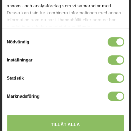
Kontakt
annons- och analysföretag som vi samarbetar med.
Dessa kan i sin tur kombinera informationen med annan
Mitt konto
information som du har tillhandahållit eller som de har
samlat in när du har använt deras tjänster.
Köpvillkor
Samtyckesval
Leverans
Nödvändig
Prisgaranti
Reklamation
Inställningar
Affiliates
Statistik
STOCKHOLM
Marknadsföring
Ulvsundavägen 174,
168 67 Bromma
Sommaröppettider:
TILLÅT ALLA
Tisdag-Torsdag: 11-18