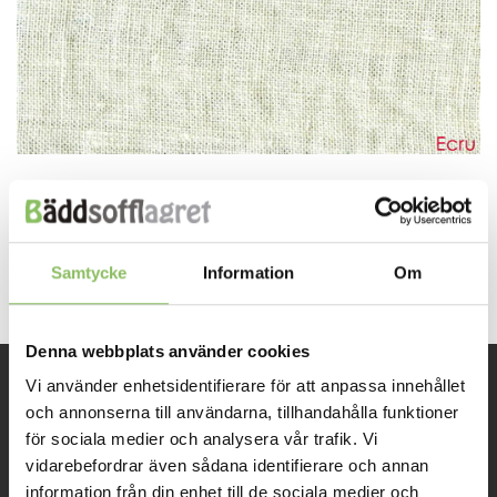
Both comments and trackbacks are currently closed.
←
Previous
Next
→
Samtycke
Information
Om
Denna webbplats använder cookies
Vi använder enhetsidentifierare för att anpassa innehållet
INFORMATION
och annonserna till användarna, tillhandahålla funktioner
för sociala medier och analysera vår trafik. Vi
vidarebefordrar även sådana identifierare och annan
Om oss
information från din enhet till de sociala medier och