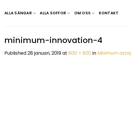
Skip
to
ALLA SÄNGAR
ALLA SOFFOR
OM OSS
KONTAKT
content
minimum-innovation-4
Published
28 januari, 2019
at
800 × 800
in
Minimum avtag