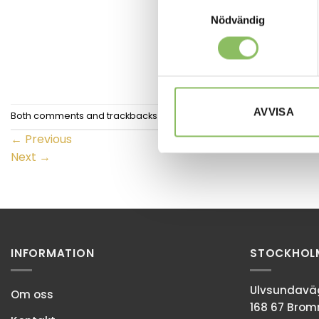
Samtyckesval
Nödvändig
AVVISA
Both comments and trackbacks are currently closed.
←
Previous
Next
→
INFORMATION
STOCKHOL
Ulvsundaväg
Om oss
168 67 Bro