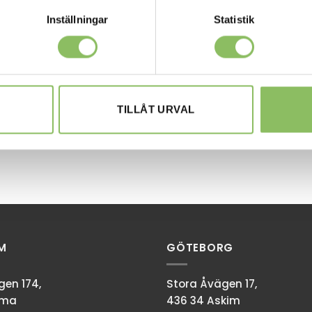
Inställningar
Statistik
TILLÅT URVAL
M
GÖTEBORG
en 174,
Stora Åvägen 17,
mma
436 34 Askim