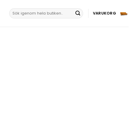
Sök
VARUKORG
efter: