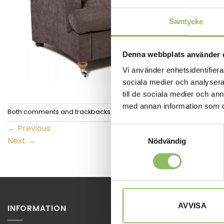
Samtycke
Denna webbplats använder 
Vi använder enhetsidentifierar
sociala medier och analysera 
till de sociala medier och a
med annan information som du 
Both comments and trackbacks are currently closed.
←
Previous
Samtyckesval
Next
→
Nödvändig
AVVISA
INFORMATION
STOCKHOL