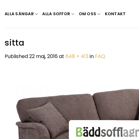
Skip
to
ALLA SÄNGAR
ALLA SOFFOR
OM OSS
KONTAKT
content
sitta
Published
22 maj, 2016
at
648 × 413
in
FAQ