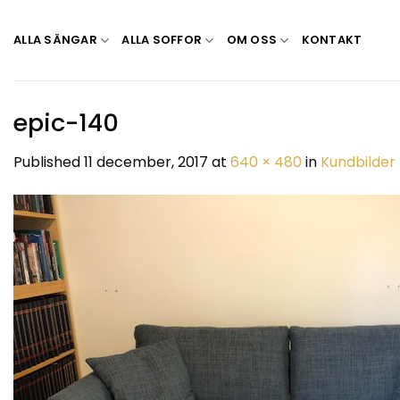
Skip
to
ALLA SÄNGAR
ALLA SOFFOR
OM OSS
KONTAKT
content
epic-140
Published
11 december, 2017
at
640 × 480
in
Kundbilder