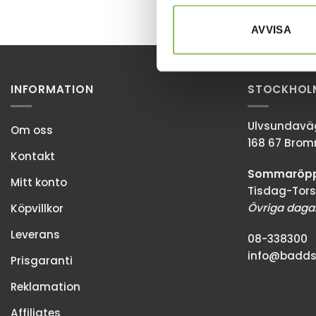
AVVISA
INFORMATION
STOCKHOL
Ulvsundaväg
Om oss
168 67 Bro
Kontakt
Sommaröppe
Mitt konto
Tisdag-Tors
Övriga dagar
Köpvillkor
Leverans
08-338300
info@baddso
Prisgaranti
Reklamation
Affiliates