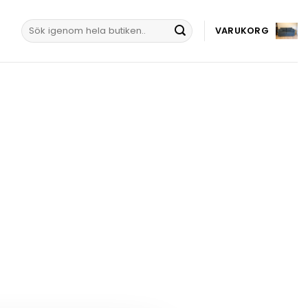
Sök
VARUKORG
efter: