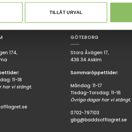
TILLÅT URVAL
M
GÖTEBORG
en 174,
Stora Åvägen 17,
mma
436 34 Askim
ttider:
Sommaröppettider:
dag: 11-18
Måndag: 11-17
 har vi stängt.
Tisdag-Torsdag: 11-16
Övriga dagar har vi stängt.
fflagret.se
0702-797103
gbg@baddsofflagret.se