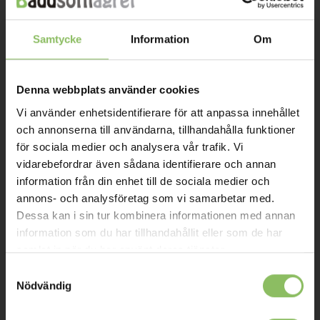
Om oss
Samtycke
Information
Om
Kontakt
Mitt konto
Denna webbplats använder cookies
Vi använder enhetsidentifierare för att anpassa innehållet
Köpvillkor
och annonserna till användarna, tillhandahålla funktioner
Leverans
för sociala medier och analysera vår trafik. Vi
vidarebefordrar även sådana identifierare och annan
Prisgaranti
information från din enhet till de sociala medier och
Reklamation
annons- och analysföretag som vi samarbetar med.
Dessa kan i sin tur kombinera informationen med annan
Affiliates
information som du har tillhandahållit eller som de har
samlat in när du har använt deras tjänster.
STOCKHOLM
Samtyckesval
Nödvändig
Ulvsundavägen 174,
168 67 Bromma