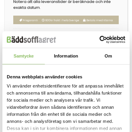
Notera att alla leveranstider är beräknade och inte
exakta datum.
Prisgaranti
600kr frakt i hela Sverige
Betala med Klarna
Kategori:
Sängskåp 140x200
Etikett:
Dienne Salotti
Samtycke
Information
Om
Denna webbplats använder cookies
Beskrivning
Vi använder enhetsidentifierare för att anpassa innehållet
och annonserna till användarna, tillhandahålla funktioner
för sociala medier och analysera vår trafik. Vi
Stående sängskåp 140 (Pagetto) detaljerad
information:
vidarebefordrar även sådana identifierare och annan
information från din enhet till de sociala medier och
Ram:
annons- och analysföretag som vi samarbetar med.
Stålmekanism med kraftiga ribbor som gör enkel enkel att
Dessa kan i sin tur kombinera informationen med annan
bädda in och ut.