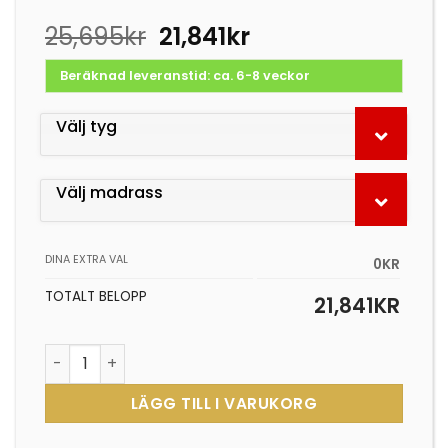
Det
Det
25,695
kr
21,841
kr
ursprungliga
nuvarande
priset
priset
Beräknad leveranstid: ca. 6-8 veckor
var:
är:
25,695kr.
21,841kr.
Välj tyg
Välj madrass
DINA EXTRA VAL
0KR
TOTALT BELOPP
21,841
KR
Pagetto 140 mängd
LÄGG TILL I VARUKORG