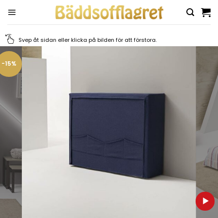
Skip
to
content
Svep åt sidan eller klicka på bilden för att förstora.
-15%