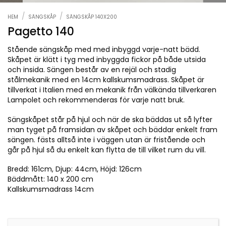
/
/
HEM
SÄNGSKÅP
SÄNGSKÅP 140X200
Pagetto 140
Stående sängskåp med med inbyggd varje-natt bädd.
Skåpet är klätt i tyg med inbyggda fickor på både utsida
och insida. Sängen består av en rejäl och stadig
stålmekanik med en 14cm kallskumsmadrass. Skåpet är
tillverkat i Italien med en mekanik från välkända tillverkaren
Lampolet och rekommenderas för varje natt bruk.
Sängskåpet står på hjul och när de ska bäddas ut så lyfter
man tyget på framsidan av skåpet och bäddar enkelt fram
sängen. fästs alltså inte i väggen utan är fristående och
går på hjul så du enkelt kan flytta de till vilket rum du vill.
Bredd: 161cm, Djup: 44cm, Höjd: 126cm
Bäddmått: 140 x 200 cm
Kallskumsmadrass 14cm