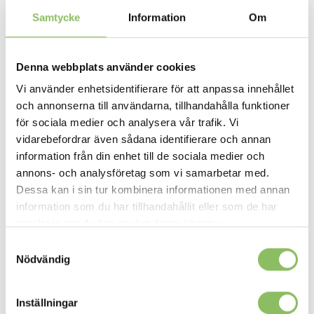
cm
,
Bäddsoffa 160x200 cm
,
Varje natt bädd
Samtycke
Information
Om
Etikett:
Hovden
Denna webbplats använder cookies
Vi använder enhetsidentifierare för att anpassa innehållet
och annonserna till användarna, tillhandahålla funktioner
för sociala medier och analysera vår trafik. Vi
Beskrivning
vidarebefordrar även sådana identifierare och annan
information från din enhet till de sociala medier och
Bäddmått 116x200cm
annons- och analysföretag som vi samarbetar med.
Längd: 150cm
Dessa kan i sin tur kombinera informationen med annan
Djup: 96cm
information som du har tillhandahållit eller som de har
Höjd: 85cm
samlat in när du har använt deras tjänster.
Sitthöjd: 46cm
Samtyckesval
Nödvändig
Bäddmått 140x200cm
Längd: 174cm
Inställningar
Djup: 96cm