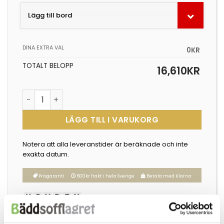
Lägg till bord
DINA EXTRA VAL
0KR
TOTALT BELOPP
16,610
KR
Compact mängd
LÄGG TILL I VARUKORG
Notera att alla leveranstider är beräknade och inte
exakta datum.
Prisgaranti
600kr frakt i hela Sverige
Betala med Klarna
Kategorier:
Bäddsoffa 120x200 cm
,
Bäddsoffa 140x200