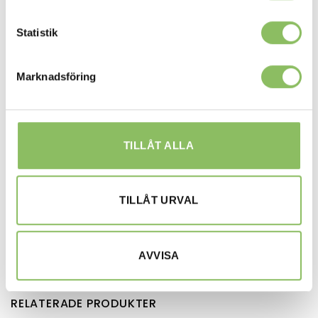
Höjd: 85cm
Sitthöjd: 46cm
Statistik
Bäddmått 160x200cm
Marknadsföring
Längd: 194cm
Djup: 96cm
Höjd: 85cm
Sitthöjd: 46cm
TILLÅT ALLA
Ytterligare information
TILLÅT URVAL
Tyger & madrass
AVVISA
Köpinformation & leverans
RELATERADE PRODUKTER