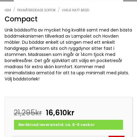
/
/
HEM
FRAMÅTBÄDDADE SOFFOR
VARJE NATT BÄDD
Compact
Unik bäddsoffa av mycket hög kvalité samt med den bästa
bäddmekanismen tillverkad av Lampolet och Hovden
möbler. Du bäddar enkelt ut sängen med ett enkelt
handgrepp eftersom sits och ryggdynor sitter fast i
stommen. Madrassen som ingår är 14cm tjock med
bonellresårer. Det går självklart att välja en pocketresår
madrass för extra skön komfort. Kommer med
minimalistiska armstöd för att ta upp minimalt med plats.
Välj bäddstorlek!
Det
Det
21,295
kr
16,610
kr
ursprungliga
nuvarande
priset
priset
Beräknad leveranstid: ca. 6-8 veckor
var:
är:
21,295kr.
16,610kr.