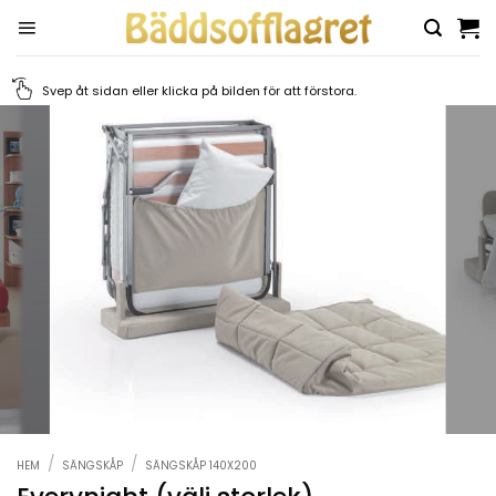
Skip
to
content
Svep åt sidan eller klicka på bilden för att förstora.
/
/
HEM
SÄNGSKÅP
SÄNGSKÅP 140X200