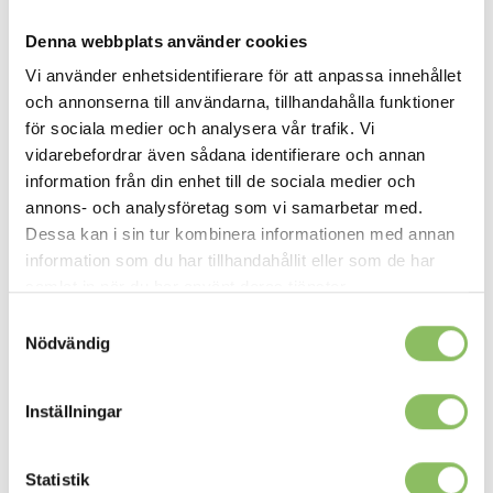
Denna webbplats använder cookies
Vi använder enhetsidentifierare för att anpassa innehållet
och annonserna till användarna, tillhandahålla funktioner
för sociala medier och analysera vår trafik. Vi
vidarebefordrar även sådana identifierare och annan
information från din enhet till de sociala medier och
annons- och analysföretag som vi samarbetar med.
Dessa kan i sin tur kombinera informationen med annan
Bäddmått 140x200cm
information som du har tillhandahållit eller som de har
Totalt utbäddad: 222cm
Längd: 152cm
samlat in när du har använt deras tjänster.
Höjd: 130cm
Samtyckesval
Djup: 40cm
Nödvändig
Bäddmått 90x200cm
Totalt utbäddad: 222cm
Inställningar
Längd: 102cm
Höjd: 130cm
Djup: 40cm
Statistik