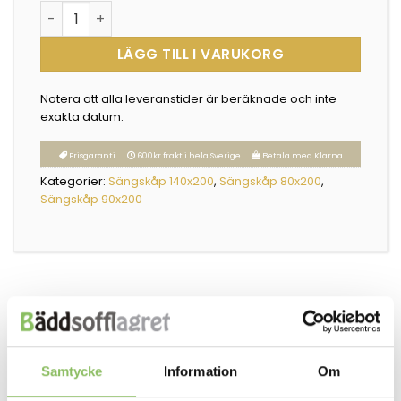
Everynight (välj storlek) mängd
LÄGG TILL I VARUKORG
Notera att alla leveranstider är beräknade och inte
exakta datum.
Prisgaranti
600kr frakt i hela Sverige
Betala med Klarna
Kategorier:
Sängskåp 140x200
,
Sängskåp 80x200
,
Sängskåp 90x200
Beskrivning
Samtycke
Information
Om