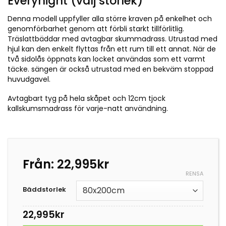
Everynight (välj storlek)
Denna modell uppfyller alla större kraven på enkelhet och
genomförbarhet genom att förbli starkt tillförlitlig.
Träslattbäddar med avtagbar skummadrass. Utrustad med
hjul kan den enkelt flyttas från ett rum till ett annat. När de
två sidolås öppnats kan locket användas som ett varmt
täcke. sängen är också utrustad med en bekväm stoppad
huvudgavel.
Avtagbart tyg på hela skåpet och 12cm tjock
kallskumsmadrass för varje-natt användning.
Från:
22,995
kr
RENSA
Bäddstorlek
22,995
kr