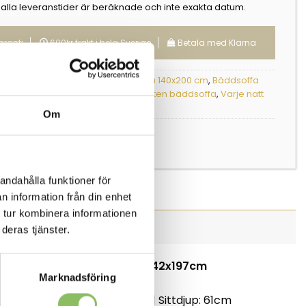
 alla leveranstider är beräknade och inte exakta datum.
aranti
600kr frakt i hela Sverige
Betala med Klarna
r:
Bäddsoffa 120x200 cm
,
Bäddsoffa 140x200 cm
,
Bäddsoffa
m
,
Bäddsoffa med tjock madrass
,
Liten bäddsoffa
,
Varje natt
Om
nne Salotti
andahålla funktioner för
n information från din enhet
 tur kombinera informationen
deras tjänster.
Bäddmått 142x197cm
Marknadsföring
Längd: 191cm
m
Djup: 109cm | Sittdjup: 61cm