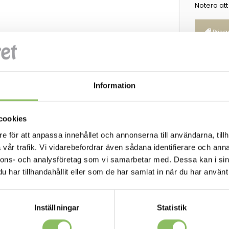
Notera att
Prisg
Kategorie
160x200 c
bädd
Information
Etikett:
Die
cookies
e för att anpassa innehållet och annonserna till användarna, tillh
vår trafik. Vi vidarebefordrar även sådana identifierare och anna
nnons- och analysföretag som vi samarbetar med. Dessa kan i sin
har tillhandahållit eller som de har samlat in när du har använt 
102x197cm
Bäddmått 122x197cm
Inställningar
Statistik
m
Längd: 171cm
| Sittdjup: 61cm
Djup: 109cm | Sittdjup: 61c