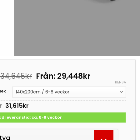
:
34,645
kr
Från:
29,448
kr
RENSA
lek
Det
Det
r
31,615
kr
ursprungliga
nuvarande
priset
priset
d leveranstid: ca. 6-8 veckor
var:
är:
37,195kr.
31,615kr.
 tyg