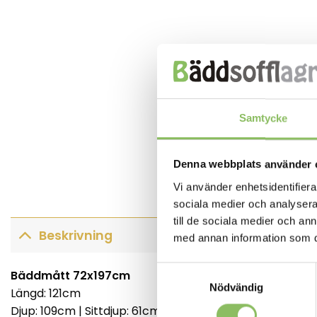
Samtycke
Denna webbplats använder 
Vi använder enhetsidentifierar
sociala medier och analysera 
till de sociala medier och a
Beskrivning
med annan information som du 
Samtyckesval
Bäddmått 72x197cm
Bäddmått 
Nödvändig
Längd: 121cm
Längd: 151c
Djup: 109cm | Sittdjup: 61cm
Djup: 109cm 