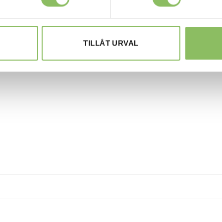
 Sitthöjd: 50cm
höjd: 98cm | Sitthöjd: 50c
t från huvud till fotkant:
Utbäddat mått från huvud t
215cm
TILLÅT URVAL