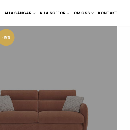
Skip
to
ALLA SÄNGAR
ALLA SOFFOR
OM OSS
KONTAKT
content
-15%