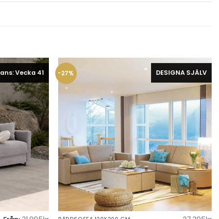
ans: Vecka 41
DESIGNA SJÄLV
-27%