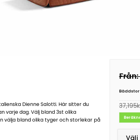
Från
Bäddstor
lienska Dienne Salotti. Här sitter du
37,195
k
n varje dag. Välj bland 3st olika
Beräkna
 välja bland olika tyger och storlekar på
Välj