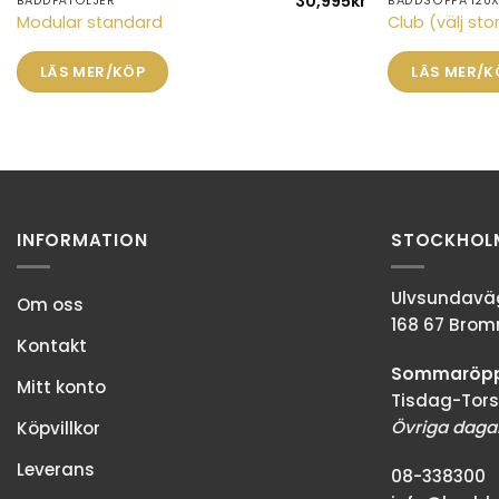
30,995
kr
BÄDDFÅTÖLJER
BÄDDSOFFA 120
Den
Modular standard
Club (välj sto
här
produkten
LÄS MER/KÖP
LÄS MER/K
har
flera
varianter.
De
olika
alternativen
kan
INFORMATION
STOCKHOL
väljas
på
Ulvsundaväg
Om oss
produktsidan
168 67 Bro
Kontakt
Sommaröppe
Mitt konto
Tisdag-Tors
Övriga dagar
Köpvillkor
Leverans
08-338300