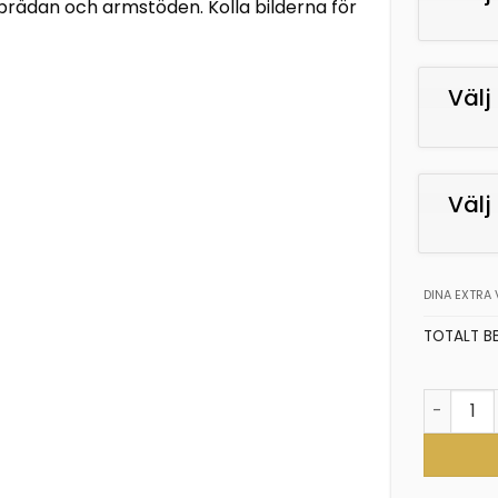
tbrädan och armstöden. Kolla bilderna för
Välj 
Väl
DINA EXTRA 
TOTALT B
Moon plu