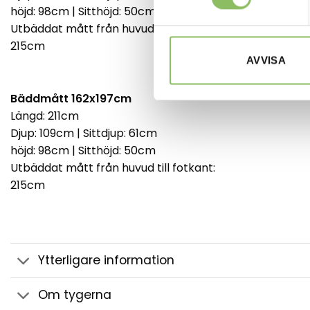
höjd: 98cm | Sitthöjd: 50cm
höjd: 98cm |
Utbäddat mått från huvud till fotkant:
Utbäddat måt
215cm
215cm
AVVISA
Bäddmått 162x197cm
Längd: 211cm
Djup: 109cm | Sittdjup: 61cm
höjd: 98cm | Sitthöjd: 50cm
Utbäddat mått från huvud till fotkant:
215cm
Ytterligare information
Om tygerna