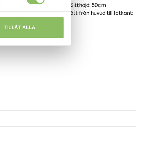
m
höjd: 98cm | Sitthöjd: 50cm
ill fotkant:
Utbäddat mått från huvud till fotkant:
215cm
TILLÅT ALLA