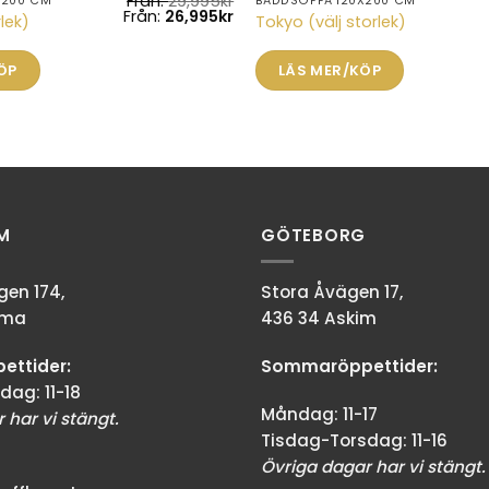
Från:
29,995
kr
X200 CM
BÄDDSOFFA 120X200 CM
Den
Från:
26,995
kr
rlek)
Tokyo (välj storlek)
här
produkten
ÖP
LÄS MER/KÖP
har
flera
varianter.
De
olika
alternativen
kan
M
GÖTEBORG
väljas
på
en 174,
Stora Åvägen 17,
produktsidan
mma
436 34 Askim
ttider:
Sommaröppettider:
dag: 11-18
Måndag: 11-17
 har vi stängt.
Tisdag-Torsdag: 11-16
Övriga dagar har vi stängt.