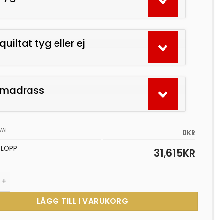
quiltat tyg eller ej
j madrass
VAL
0KR
ELOPP
31,615
KR
s (välj storlek) mängd
LÄGG TILL I VARUKORG