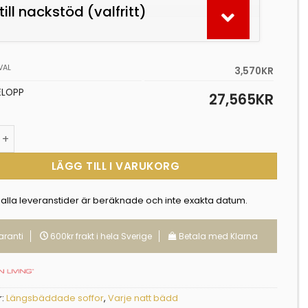
till nackstöd (valfritt)
VAL
3,570
KR
ELOPP
27,565
KR
ängd
LÄGG TILL I VARUKORG
 alla leveranstider är beräknade och inte exakta datum.
aranti
600kr frakt i hela Sverige
Betala med Klarna
r:
Längsbäddade soffor
,
Varje natt bädd