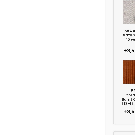
584 A
Natura
15 v
+
3,5
5
Cord
Burnt 
| 13-15
+
3,5