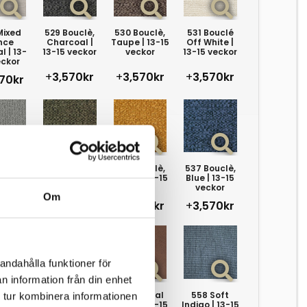
Mixed
529 Bouclè,
530 Bouclè,
531 Bouclé
nce
Charcoal |
Taupe | 13-15
Off White |
l | 13-
13-15 veckor
veckor
13-15 veckor
eckor
+
3,570kr
+
3,570kr
+
3,570kr
70kr
ouclé,
535 Bouclè,
536 Bouclè,
537 Bouclè,
y | 13-
Forest Green
Ochre | 13-15
Blue | 13-15
eckor
| 13-15 veckor
veckor
veckor
Om
70kr
+
3,570kr
+
3,570kr
+
3,570kr
andahålla funktioner för
n information från din enhet
ouclè,
550 Faunal
551 Faunal
558 Soft
 tur kombinera informationen
| 13-15
Black | 13-15
Brown | 13-15
Indigo | 13-15