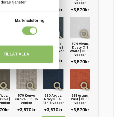
deras tjänster.
kor
veckor
veckor
veckor
70kr
+
3,570kr
+
3,570kr
+
3,570kr
Marknadsföring
Twist
571 Vivus,
573 Vivus
574 Vivus,
e | 13-
dusty sand |
dusty blue |
Dusty Off
eckor
13-15 veckor
13-15 veckor
White | 13-15
TILLÅT ALLA
veckor
70kr
+
3,570kr
+
3,570kr
+
3,570kr
ivus,
579 Kenya
580 Argus,
581 Argus,
Olive |
Gravel | 13-15
Navy Blue |
Rust | 13-15
veckor
veckor
13-15 veckor
veckor
70kr
+
3,570kr
+
3,570kr
+
3,570kr