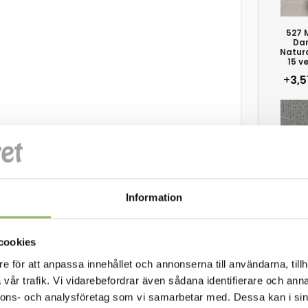
527 
Da
Natura
15 v
+
3,5
533 B
Ash gre
15 v
Information
+
3,5
cookies
e för att anpassa innehållet och annonserna till användarna, tillh
vår trafik. Vi vidarebefordrar även sådana identifierare och anna
539 B
nnons- och analysföretag som vi samarbetar med. Dessa kan i sin
Beige 