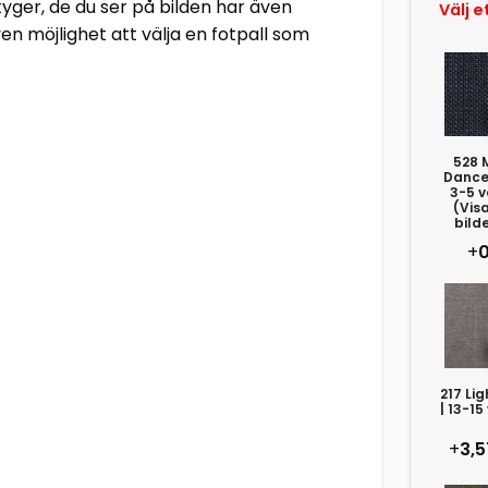
tyger, de du ser på bilden har även
Välj e
en möjlighet att välja en fotpall som
528 
Dance 
3-5 v
(Vis
bild
+
0
217 Lig
| 13-15
+
3,5