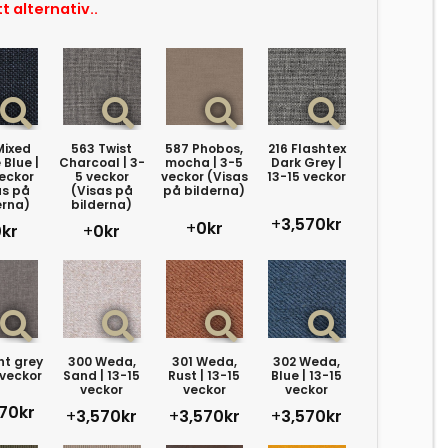
tt alternativ..
Mixed
563 Twist
587 Phobos,
216 Flashtex
Blue |
Charcoal | 3-
mocha | 3-5
Dark Grey |
eckor
5 veckor
veckor (Visas
13-15 veckor
as på
(Visas på
på bilderna)
erna)
bilderna)
+
3,570kr
+
0kr
kr
+
0kr
ht grey
300 Weda,
301 Weda,
302 Weda,
 veckor
Sand | 13-15
Rust | 13-15
Blue | 13-15
veckor
veckor
veckor
70kr
+
3,570kr
+
3,570kr
+
3,570kr