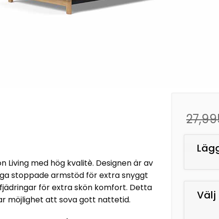
27,99
Lägg 
n Living med hög kvalitè. Designen är av
oga stoppade armstöd för extra snyggt
jädringar för extra skön komfort. Detta
Välj
 möjlighet att sova gott nattetid.