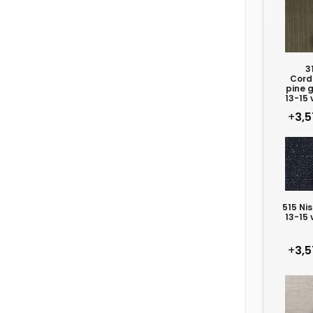
3
Cord
pine g
13-15 
+
3,5
515 Nis
13-15 
+
3,5