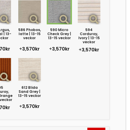
rgus,
586 Phobos,
590 Micro
594
l | 13-
latte | 13-15
Check Grey |
Corduroy,
eckor
veckor
13-15 veckor
Ivory | 13-15
veckor
70kr
+
3,570kr
+
3,570kr
+
3,570kr
95
612 Blida
uroy,
Sand Grey |
Orange
13-15 veckor
 veckor
+
3,570kr
70kr