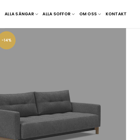
Skip
to
ALLA SÄNGAR
ALLA SOFFOR
OM OSS
KONTAKT
content
-14%