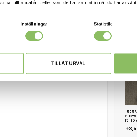
har tillhandahållit eller som de har samlat in när du har använt 
vec
+
3,5
Inställningar
Statistik
565 
Granit
15 v
TILLÅT URVAL
+
3,5
575 V
Dusty 
13-15 
+
3,5