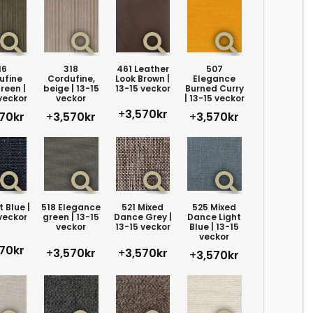
16
318
461 Leather
507
ufine
Cordufine,
Look Brown |
Elegance
reen |
beige | 13-15
13-15 veckor
Burned Curry
veckor
veckor
| 13-15 veckor
+
3,570kr
70kr
+
3,570kr
+
3,570kr
t Blue |
518 Elegance
521 Mixed
525 Mixed
veckor
green | 13-15
Dance Grey |
Dance Light
veckor
13-15 veckor
Blue | 13-15
veckor
70kr
+
3,570kr
+
3,570kr
+
3,570kr