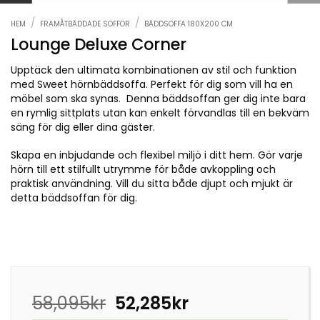
/
/
HEM
FRAMÅTBÄDDADE SOFFOR
BÄDDSOFFA 180X200 CM
Lounge Deluxe Corner
Upptäck den ultimata kombinationen av stil och funktion
med Sweet hörnbäddsoffa. Perfekt för dig som vill ha en
möbel som ska synas. Denna bäddsoffan ger dig inte bara
en rymlig sittplats utan kan enkelt förvandlas till en bekväm
säng för dig eller dina gäster.
Skapa en inbjudande och flexibel miljö i ditt hem. Gör varje
hörn till ett stilfullt utrymme för både avkoppling och
praktisk användning. Vill du sitta både djupt och mjukt är
detta bäddsoffan för dig.
Det
Det
58,095
kr
52,285
kr
ursprungliga
nuvarande