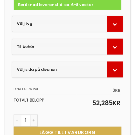
priset
priset
Beräknad leveranstid: ca. 6-8 veckor
var:
är:
58,095kr.
52,285kr.
Välj tyg
Tillbehör
Välj sida på divanen
DINA EXTRA VAL
0KR
TOTALT BELOPP
52,285
KR
Lounge Deluxe Corner mängd
LÄGG TILL I VARUKORG