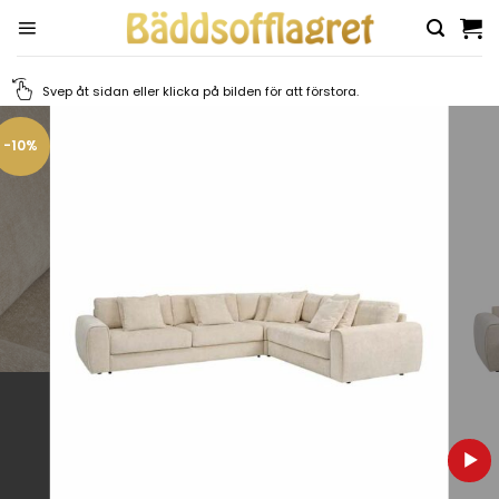
Skip
to
content
Svep åt sidan eller klicka på bilden för att förstora.
-10%