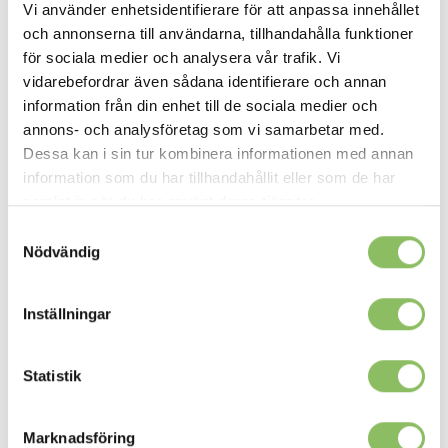
Pocketresår
: Madrassen består av flera hundra resårer
Vi använder enhetsidentifierare för att anpassa innehållet
insydda och packade individuellt i egna tygpåsar. Fjädrarna
och annonserna till användarna, tillhandahålla funktioner
ligger tätt intill varandra och det gör att varje fjädring kan
för sociala medier och analysera vår trafik. Vi
arbeta helt individuellt beroende på vart trycket hamnar på
vidarebefordrar även sådana identifierare och annan
madrassen. Detta är vår bästa madrass för varje natt
information från din enhet till de sociala medier och
användning.
Tillval | Hårdhet: Medium | Tjocklek: 14cm
annons- och analysföretag som vi samarbetar med.
Dessa kan i sin tur kombinera informationen med annan
Madrasskydd
: Vadderad och vattentålig madrasskydd
information som du har tillhandahållit eller som de har
som skyddar madrassen och jämnar underlaget. Finns i alla
samlat in när du har använt deras tjänster.
storlekar och är 100% polyester.
Tillval
Samtyckesval
Nödvändig
Mått:
Bredd: 345cm
Bäddmått 180x200cm
Inställningar
Djup: 115cm
Höjd: 89cm
Sitthöjd: 46cm
Statistik
Marknadsföring