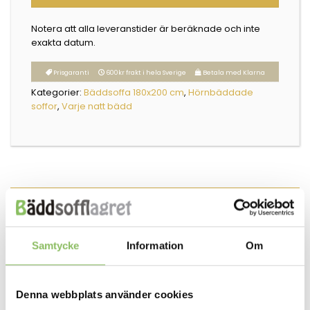
Notera att alla leveranstider är beräknade och inte
exakta datum.
Prisgaranti
600kr frakt i hela Sverige
Betala med Klarna
Kategorier:
Bäddsoffa 180x200 cm
,
Hörnbäddade
soffor
,
Varje natt bädd
Beskrivning
Om tygerna:
Samtycke
Information
Om
Klicka här för att läsa mer om tygerna
.
Madrass:
Denna webbplats använder cookies