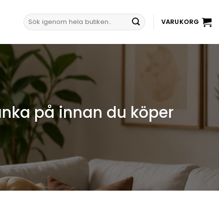
Sök
VARUKORG
efter:
tänka på innan du köper