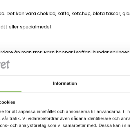
. Det kan vara choklad, kaffe, ketchup, blöta tassar, gl
ätt eller specialmedel.
rdare än man tror. Barn hoppar i soffan, hundar springer 
dras runt.
änge soffan håller sig snygg.
Information
k men säckar ihop snabbt när de används mycket. Har man 
cookies
xtra säng eller lekplats.
e för att anpassa innehållet och annonserna till användarna, tillh
yg viktiga delar i helheten.
vår trafik. Vi vidarebefordrar även sådana identifierare och anna
nnons- och analysföretag som vi samarbetar med. Dessa kan i sin