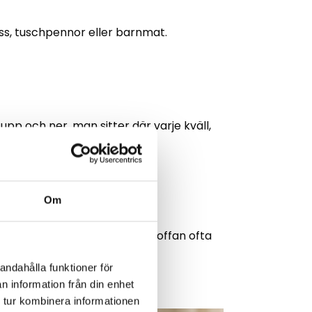
ass, tuschpennor eller barnmat.
upp och ner, man sitter där varje kväll,
Om
barn eller husdjur används soffan ofta
andahålla funktioner för
n information från din enhet
 tur kombinera informationen