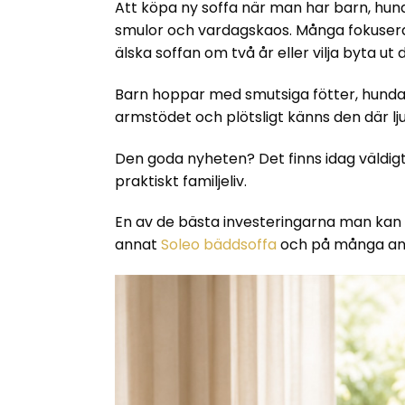
Att köpa ny soffa när man har barn, hund 
smulor och vardagskaos. Många fokusera
älska soffan om två år eller vilja byta ut 
Barn hoppar med smutsiga fötter, hundar 
armstödet och plötsligt känns den där l
Den goda nyheten? Det finns idag väldig
praktiskt familjeliv.
En av de bästa investeringarna man kan gö
annat
Soleo bäddsoffa
och på många andr