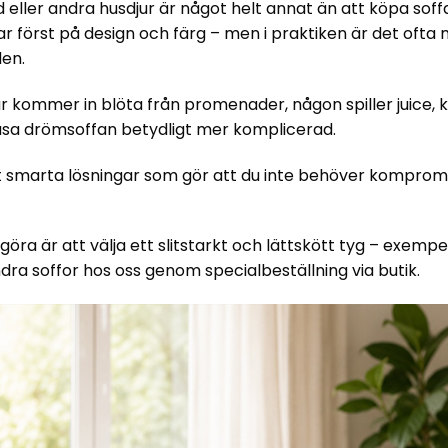
eller andra husdjur är något helt annat än att köpa soffa
r först på design och färg – men i praktiken är det oft
den.
kommer in blöta från promenader, någon spiller juice, k
jusa drömsoffan betydligt mer komplicerad.
t smarta lösningar som gör att du inte behöver komprom
ra är att välja ett slitstarkt och lättskött tyg – exempe
a soffor hos oss genom specialbeställning via butik.