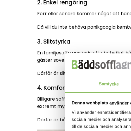
2. Enkel rengöring
Förr eller senare kommer något att hända
Då vill du inte behöva panikgoogla kemtv
3. Slitstyrka
En familjesoffa används ofta betydligt hå
gäster sover där och filtar och leksaker 
Därför är slitstyrkan avgörande för hur l
Samtycke
4. Komfort över tid
Billigare soffor kan kännas sköna i buti
Denna webbplats använder 
extremt mycket – ibland nästan som en e
Vi använder enhetsidentifierar
Därför är både stomme, sitskomfort och t
sociala medier och analysera 
till de sociala medier och a