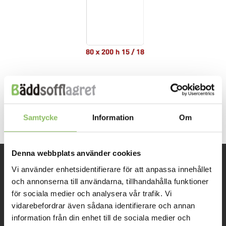
Both comments and trackbacks are currently closed.
Next
→
Samtycke
Information
Om
Denna webbplats använder cookies
Vi använder enhetsidentifierare för att anpassa innehållet
INFORMATION
och annonserna till användarna, tillhandahålla funktioner
för sociala medier och analysera vår trafik. Vi
Om oss
vidarebefordrar även sådana identifierare och annan
information från din enhet till de sociala medier och
Kontakt