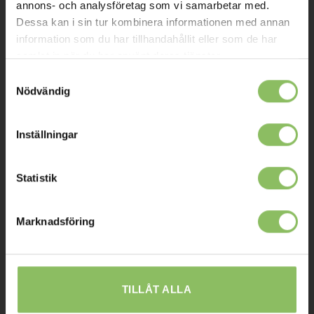
annons- och analysföretag som vi samarbetar med.
Mitt konto
Dessa kan i sin tur kombinera informationen med annan
information som du har tillhandahållit eller som de har
Köpvillkor
samlat in när du har använt deras tjänster.
Leverans
Samtyckesval
Nödvändig
Prisgaranti
Reklamation
Inställningar
Affiliates
Statistik
STOCKHOLM
Marknadsföring
Ulvsundavägen 174,
168 67 Bromma
Sommaröppettider:
Tisdag-Torsdag: 11-18
TILLÅT ALLA
Övriga dagar har vi stängt.