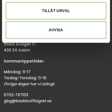
08-338300
TILLÅT URVAL
info@baddsofflagret.se
AVVISA
GÖTEBORG
Stora Åvägen 17,
436 34 Askim
Sommaröppettider:
Måndag: 11-17
Tisdag-Torsdag: 11-16
Övriga dagar har vi stängt.
0702-797103
gbg@baddsofflagret.se