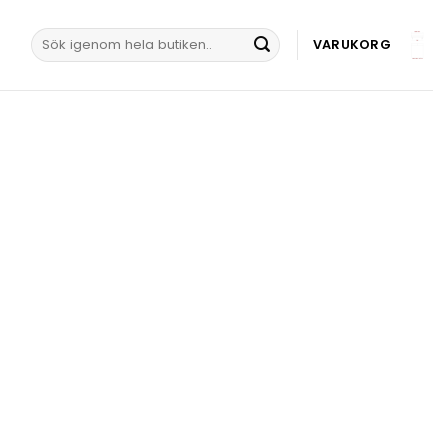
Sök
VARUKORG
efter: