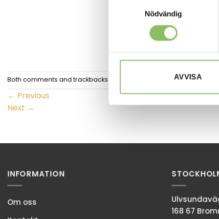
Samtyckesval
Nödvändig
AVVISA
Both comments and trackbacks are currently closed.
←
Previous
Next
→
INFORMATION
STOCKHOL
Ulvsundaväg
Om oss
168 67 Bro