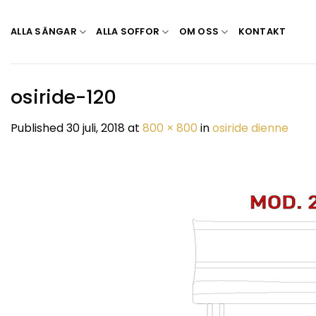
Skip
to
ALLA SÄNGAR
ALLA SOFFOR
OM OSS
KONTAKT
content
osiride-120
Published
30 juli, 2018
at
800 × 800
in
osiride dienne