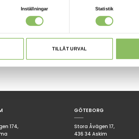
Inställningar
Statistik
TILLÅT URVAL
M
GÖTEBORG
en 174,
Stora Åvägen 17,
mma
436 34 Askim