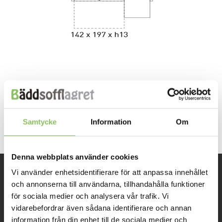
Both comments and trackbacks are currently closed.
←
Previous
Next
→
Samtycke
Information
Om
Denna webbplats använder cookies
Vi använder enhetsidentifierare för att anpassa innehållet
INFORMATION
och annonserna till användarna, tillhandahålla funktioner
för sociala medier och analysera vår trafik. Vi
vidarebefordrar även sådana identifierare och annan
Om oss
information från din enhet till de sociala medier och