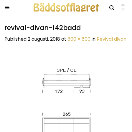
Skip
to
content
revival-divan-142badd
Published
2 augusti, 2018
at
800 × 800
in
Revival divan