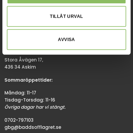
Övriga dagar har vi stängt.
TILLÅT URVAL
08-338300
info@baddsofflagret.se
AVVISA
GÖTEBORG
Stora Åvägen 17,
436 34 Askim
Sommaröppettider:
Måndag: 11-17
Tisdag-Torsdag: 11-16
Övriga dagar har vi stängt.
0702-797103
gbg@baddsofflagret.se