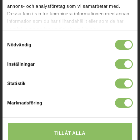
Kontakt
annons- och analysföretag som vi samarbetar med.
Dessa kan i sin tur kombinera informationen med annan
Mitt konto
information som du har tillhandahållit eller som de har
samlat in när du har använt deras tjänster.
Köpvillkor
Samtyckesval
Leverans
Nödvändig
Prisgaranti
Reklamation
Inställningar
Affiliates
Statistik
STOCKHOLM
Marknadsföring
Ulvsundavägen 174,
168 67 Bromma
Sommaröppettider:
TILLÅT ALLA
Tisdag-Torsdag: 11-18