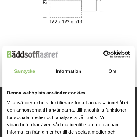
Both comments and trackbacks are currently closed.
←
Previous
Samtycke
Information
Om
Denna webbplats använder cookies
Vi använder enhetsidentifierare för att anpassa innehållet
INFORMATION
och annonserna till användarna, tillhandahålla funktioner
för sociala medier och analysera vår trafik. Vi
Om oss
vidarebefordrar även sådana identifierare och annan
information från din enhet till de sociala medier och
Kontakt