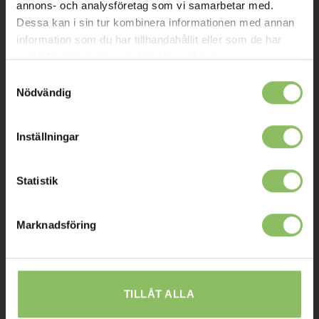
annons- och analysföretag som vi samarbetar med.
Mitt konto
Dessa kan i sin tur kombinera informationen med annan
information som du har tillhandahållit eller som de har
Köpvillkor
samlat in när du har använt deras tjänster.
Leverans
Samtyckesval
Nödvändig
Prisgaranti
Reklamation
Inställningar
Affiliates
Statistik
STOCKHOLM
Marknadsföring
Ulvsundavägen 174,
168 67 Bromma
Sommaröppettider:
Tisdag-Torsdag: 11-18
TILLÅT ALLA
Övriga dagar har vi stängt.