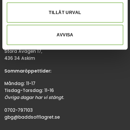
08-338300
TILLÅT URVAL
info@baddsofflagret.se
AVVISA
GÖTEBORG
Stora Åvägen 17,
436 34 Askim
Sommaröppettider:
Måndag: 11-17
Tisdag-Torsdag: 11-16
Övriga dagar har vi stängt.
0702-797103
gbg@baddsofflagret.se