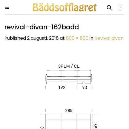
Skip
to
content
revival-divan-162badd
Published
2 augusti, 2018
at
800 × 800
in
Revival divan