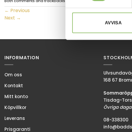
Both comments and trackbacks are currently closed.
←
Previous
Next
→
AVVISA
INFORMATION
STOCKHOL
Ulvsundaväg
Om oss
168 67 Bro
Kontakt
Sommaröppe
Mitt konto
Tisdag-Tors
Övriga dagar
Köpvillkor
Leverans
08-338300
info@baddso
Prisgaranti