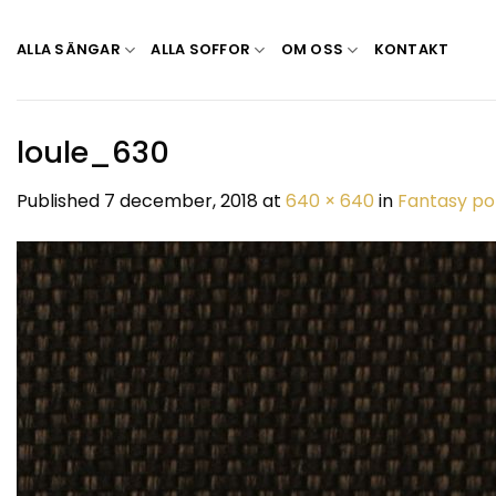
Skip
to
ALLA SÄNGAR
ALLA SOFFOR
OM OSS
KONTAKT
content
loule_630
Published
7 december, 2018
at
640 × 640
in
Fantasy p