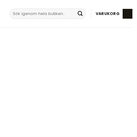
Sök
VARUKORG
efter: