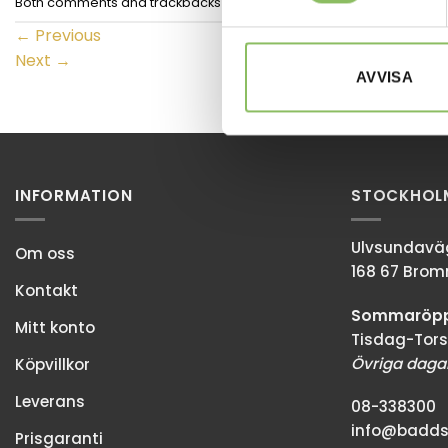
Both comments and trackbacks are currently closed.
←
Previous
Next
→
AVVISA
INFORMATION
STOCKHOL
Ulvsundaväg
Om oss
168 67 Bro
Kontakt
Sommaröppe
Mitt konto
Tisdag-Tors
Övriga dagar
Köpvillkor
Leverans
08-338300
info@baddso
Prisgaranti