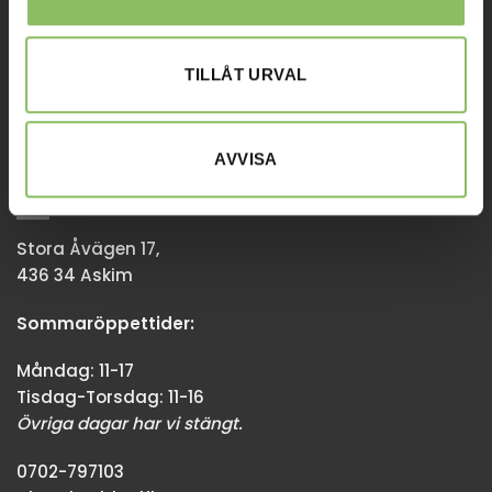
Tisdag-Torsdag: 11-18
Övriga dagar har vi stängt.
TILLÅT URVAL
08-338300
info@baddsofflagret.se
AVVISA
GÖTEBORG
Stora Åvägen 17,
436 34 Askim
Sommaröppettider:
Måndag: 11-17
Tisdag-Torsdag: 11-16
Övriga dagar har vi stängt.
0702-797103