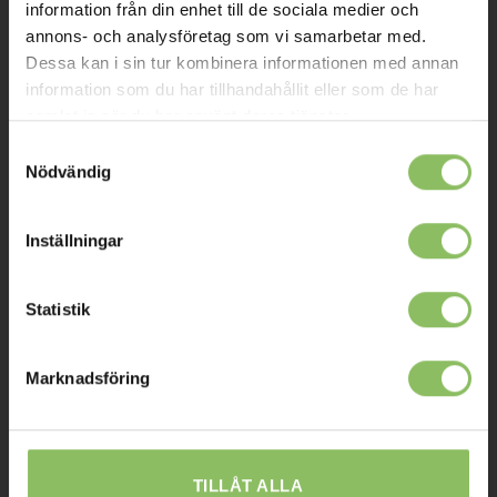
Om oss
information från din enhet till de sociala medier och
annons- och analysföretag som vi samarbetar med.
Kontakt
Dessa kan i sin tur kombinera informationen med annan
Mitt konto
information som du har tillhandahållit eller som de har
samlat in när du har använt deras tjänster.
Köpvillkor
Samtyckesval
Leverans
Nödvändig
Prisgaranti
Inställningar
Reklamation
Affiliates
Statistik
STOCKHOLM
Marknadsföring
Ulvsundavägen 174,
168 67 Bromma
Sommaröppettider:
TILLÅT ALLA