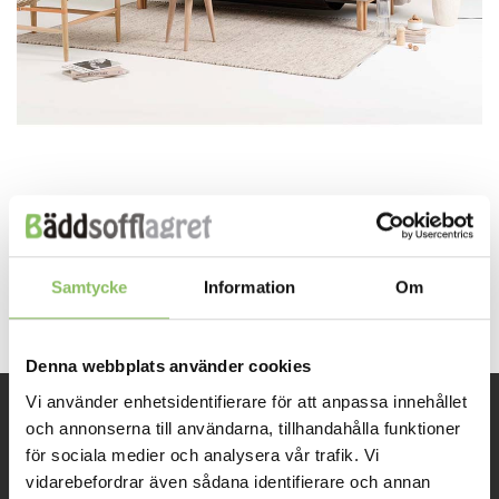
Both comments and trackbacks are currently closed.
←
Previous
Samtycke
Information
Om
Next
→
Denna webbplats använder cookies
Vi använder enhetsidentifierare för att anpassa innehållet
och annonserna till användarna, tillhandahålla funktioner
INFORMATION
för sociala medier och analysera vår trafik. Vi
vidarebefordrar även sådana identifierare och annan