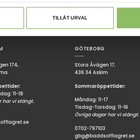
TILLÅT URVAL
M
GÖTEBORG
en 174,
Stora Åvägen 17,
mma
436 34 Askim
ttider:
Sommaröppettider:
dag: 11-18
Måndag: 11-17
 har vi stängt.
Tisdag-Torsdag: 11-16
Övriga dagar har vi stängt.
fflagret.se
0702-797103
gbg@baddsofflagret.se