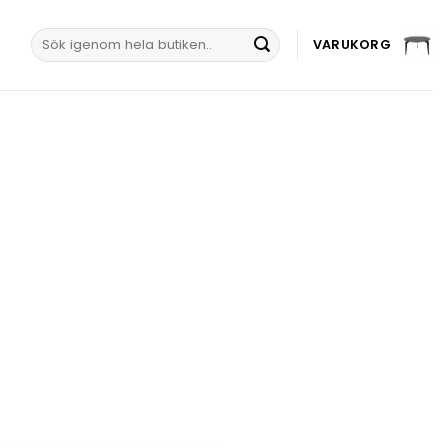
Sök
VARUKORG
efter: