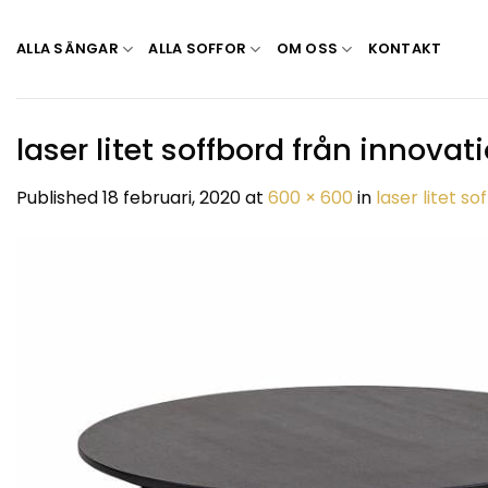
Skip
to
ALLA SÄNGAR
ALLA SOFFOR
OM OSS
KONTAKT
content
laser litet soffbord från innovati
Published
18 februari, 2020
at
600 × 600
in
laser litet so