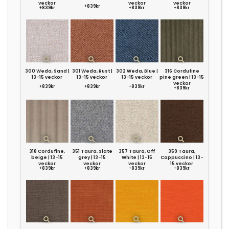
veckor
veckor
veckor
+
839kr
+
839kr
+
839kr
+
839kr
300 Weda, Sand |
301 Weda, Rust |
302 Weda, Blue |
316 Cordufine
13-15 veckor
13-15 veckor
13-15 veckor
pine green | 13-15
veckor
+
839kr
+
839kr
+
839kr
+
839kr
318 Cordufine,
351 Taura, Slate
357 Taura, Off
359 Taura,
beige | 13-15
grey | 13-15
White | 13-15
Cappuccino | 13-
veckor
veckor
veckor
15 veckor
+
839kr
+
839kr
+
839kr
+
839kr