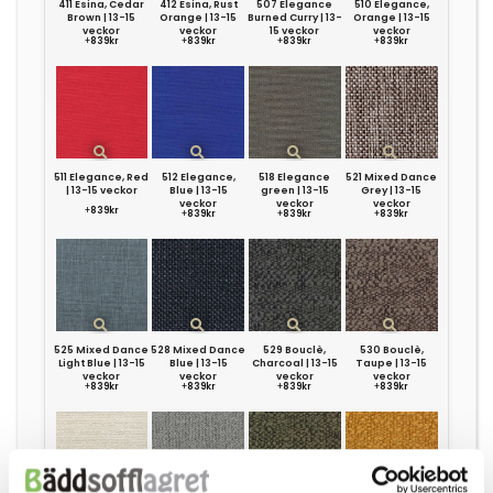
411 Esina, Cedar
412 Esina, Rust
507 Elegance
510 Elegance,
Brown | 13-15
Orange | 13-15
Burned Curry | 13-
Orange | 13-15
veckor
veckor
15 veckor
veckor
+
839kr
+
839kr
+
839kr
+
839kr
511 Elegance, Red
512 Elegance,
518 Elegance
521 Mixed Dance
| 13-15 veckor
Blue | 13-15
green | 13-15
Grey | 13-15
veckor
veckor
veckor
+
839kr
+
839kr
+
839kr
+
839kr
525 Mixed Dance
528 Mixed Dance
529 Bouclè,
530 Bouclè,
Light Blue | 13-15
Blue | 13-15
Charcoal | 13-15
Taupe | 13-15
veckor
veckor
veckor
veckor
+
839kr
+
839kr
+
839kr
+
839kr