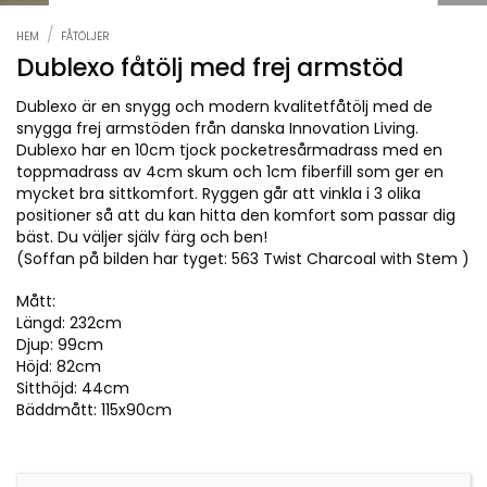
/
HEM
FÅTÖLJER
Dublexo fåtölj med frej armstöd
Dublexo är en snygg och modern kvalitetfåtölj med de
snygga frej armstöden från danska Innovation Living.
Dublexo har en 10cm tjock pocketresårmadrass med en
toppmadrass av 4cm skum och 1cm fiberfill som ger en
mycket bra sittkomfort. Ryggen går att vinkla i 3 olika
positioner så att du kan hitta den komfort som passar dig
bäst. Du väljer själv färg och ben!
(Soffan på bilden har tyget: 563 Twist Charcoal with Stem )
Mått:
Längd: 232cm
Djup: 99cm
Höjd: 82cm
Sitthöjd: 44cm
Bäddmått: 115x90cm