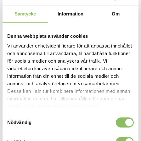
531 Bouclé Off
533 Bouclé, Ash
535 Bouclè,
536 Bouclè,
White | 13-15
grey | 13-15
Forest Green |
Ochre | 13-15
Samtycke
Information
Om
veckor
veckor
13-15 veckor
veckor
+
839kr
+
839kr
+
839kr
+
839kr
Denna webbplats använder cookies
Vi använder enhetsidentifierare för att anpassa innehållet
och annonserna till användarna, tillhandahålla funktioner
537 Bouclè, Blue |
539 Bouclè,
550 Faunal Black
551 Faunal Brown
för sociala medier och analysera vår trafik. Vi
13-15 veckor
Beige | 13-15
| 13-15 veckor
| 13-15 veckor
veckor
+
839kr
+
839kr
+
839kr
vidarebefordrar även sådana identifierare och annan
+
839kr
information från din enhet till de sociala medier och
annons- och analysföretag som vi samarbetar med.
Dessa kan i sin tur kombinera informationen med annan
information som du har tillhandahållit eller som de har
samlat in när du har använt deras tjänster.
565 Twist
579 Kenya Gravel
586 Phobos,
587 Phobos,
Granite | 13-15
| 13-15 veckor
latte | 13-15
mocha
veckor
veckor
Samtyckesval
+
839kr
+
839kr
+
839kr
+
839kr
Nödvändig