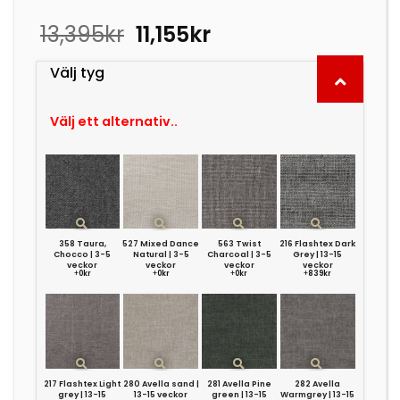
Det
Det
13,395
kr
11,155
kr
ursprungliga
nuvarande
priset
priset
Välj tyg
var:
är:
13,395kr.
11,155kr.
Välj ett alternativ..
358 Taura,
527 Mixed Dance
563 Twist
216 Flashtex Dark
Chocco | 3-5
Natural | 3-5
Charcoal | 3-5
Grey | 13-15
veckor
veckor
veckor
veckor
+
0kr
+
0kr
+
0kr
+
839kr
217 Flashtex Light
280 Avella sand |
281 Avella Pine
282 Avella
grey | 13-15
13-15 veckor
green | 13-15
Warmgrey | 13-15