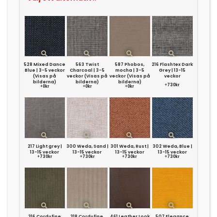
528 Mixed Dance
563 Twist
587 Phobos,
216 Flashtex Dark
Blue | 3-5 veckor
Charcoal | 3-5
mocha | 3-5
Grey | 13-15
(Visas på
veckor (Visas på
veckor (Visas på
veckor
bilderna)
bilderna)
bilderna)
+
730kr
+
0kr
+
0kr
+
0kr
217 Light grey |
300 Weda, Sand |
301 Weda, Rust |
302 Weda, Blue |
13-15 veckor
13-15 veckor
13-15 veckor
13-15 veckor
+
730kr
+
730kr
+
730kr
+
730kr
316 Cordufine
318 Cordufine,
461 Leather Look
507 Elegance