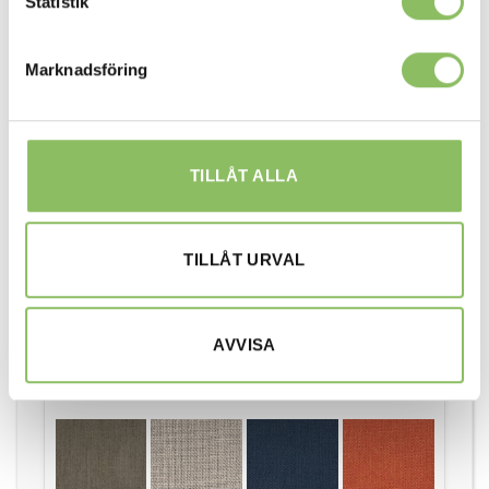
Statistik
533 Bouclé, Ash
535 Bouclè,
536 Bouclè,
537 Bouclè, Blue |
grey
Forest Green |
Ochre | 13-15
13-15 veckor
13-15 veckor
veckor
+
0kr
+
730kr
+
730kr
+
730kr
Marknadsföring
TILLÅT ALLA
539 Bouclè,
550 Faunal Black
551 Faunal Brown
558 Soft Indigo |
Beige | 13-15
| 13-15 veckor
| 13-15 veckor
13-15 veckor
veckor
+
730kr
+
730kr
+
730kr
+
730kr
TILLÅT URVAL
AVVISA
565 Twist
571 Vivus, dusty
573 Vivus dusty
574 Vivus, Dusty
Granite | 13-15
sand | 13-15
blue | 13-15
Off White | 13-15
veckor
veckor
veckor
veckor
+
730kr
+
730kr
+
730kr
+
730kr