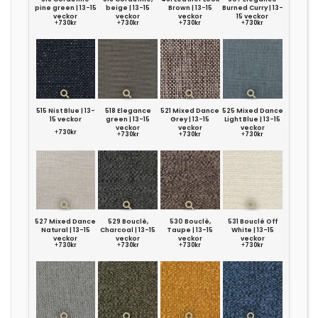
pine green | 13-15
beige | 13-15
Brown | 13-15
Burned Curry | 13-
veckor
veckor
veckor
15 veckor
+
730kr
+
730kr
+
730kr
+
730kr
515 Nist Blue | 13-
518 Elegance
521 Mixed Dance
525 Mixed Dance
15 veckor
green | 13-15
Grey | 13-15
Light Blue | 13-15
veckor
veckor
veckor
+
730kr
+
730kr
+
730kr
+
730kr
527 Mixed Dance
529 Bouclè,
530 Bouclè,
531 Bouclé Off
Natural | 13-15
Charcoal | 13-15
Taupe | 13-15
White | 13-15
veckor
veckor
veckor
veckor
+
730kr
+
730kr
+
730kr
+
730kr