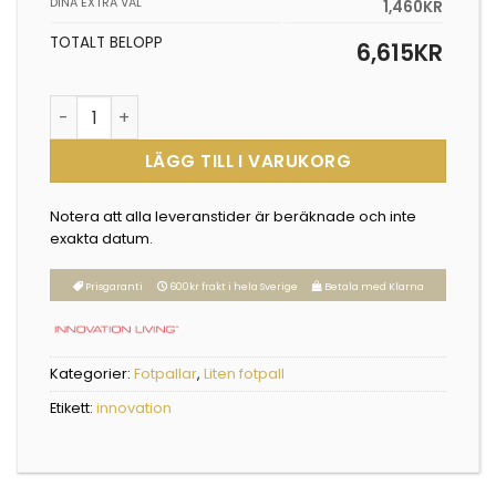
DINA EXTRA VAL
1,460
KR
TOTALT BELOPP
6,615
KR
Pyxis fotpall mängd
LÄGG TILL I VARUKORG
Notera att alla leveranstider är beräknade och inte
exakta datum.
Prisgaranti
600kr frakt i hela Sverige
Betala med Klarna
Kategorier:
Fotpallar
,
Liten fotpall
Etikett:
innovation