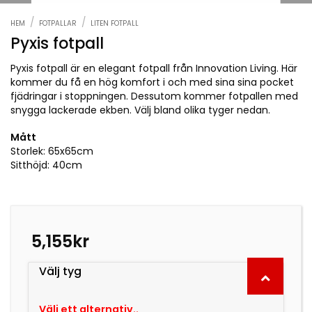
/
/
HEM
FOTPALLAR
LITEN FOTPALL
Pyxis fotpall
Pyxis fotpall är en elegant fotpall från Innovation Living. Här
kommer du få en hög komfort i och med sina sina pocket
fjädringar i stoppningen. Dessutom kommer fotpallen med
snygga lackerade ekben. Välj bland olika tyger nedan.
Mått
Storlek: 65x65cm
Sitthöjd: 40cm
5,155
kr
Välj tyg
Välj ett alternativ..