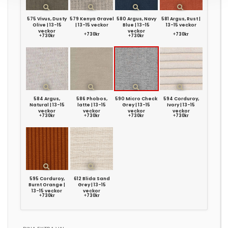
575 Vivus, Dusty
579 Kenya Gravel
580 Argus, Navy
581 Argus, Rust |
Olive | 13-15
| 13-15 veckor
Blue | 13-15
13-15 veckor
veckor
veckor
+
730kr
+
730kr
+
730kr
+
730kr
584 Argus,
586 Phobos,
590 Micro Check
594 Corduroy,
Natural | 13-15
latte | 13-15
Grey | 13-15
Ivory | 13-15
veckor
veckor
veckor
veckor
+
730kr
+
730kr
+
730kr
+
730kr
595 Corduroy,
612 Blida Sand
Burnt Orange |
Grey | 13-15
13-15 veckor
veckor
+
730kr
+
730kr