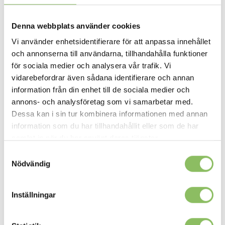
316 Cordufine
318 Cordufine,
461 Leather Look
507 Elegance
pine green
beige
Brown
Burned Curry
Denna webbplats använder cookies
+
0kr
+
0kr
+
0kr
+
0kr
Vi använder enhetsidentifierare för att anpassa innehållet
och annonserna till användarna, tillhandahålla funktioner
för sociala medier och analysera vår trafik. Vi
vidarebefordrar även sådana identifierare och annan
515 Nist Blue
518 Elegance
521 Mixed Dance
525 Mixed Dance
information från din enhet till de sociala medier och
green
Grey
Light Blue
+
0kr
+
0kr
+
0kr
+
0kr
annons- och analysföretag som vi samarbetar med.
Dessa kan i sin tur kombinera informationen med annan
information som du har tillhandahållit eller som de har
samlat in när du har använt deras tjänster.
Samtyckesval
527 Mixed Dance
529 Bouclè,
530 Bouclè,
531 Bouclé Off
Nödvändig
Natural
Charcoal
Taupe
White
+
0kr
+
0kr
+
0kr
+
0kr
Inställningar