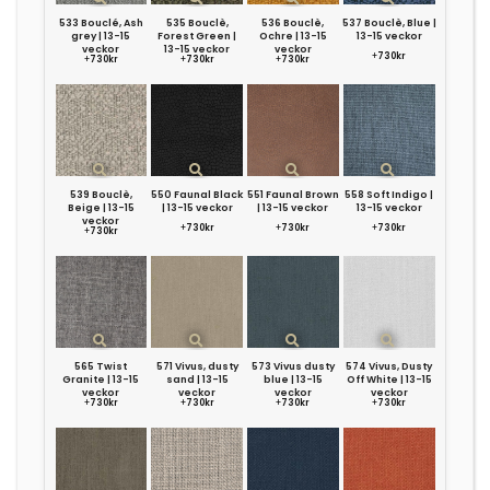
533 Bouclé, Ash
535 Bouclè,
536 Bouclè,
537 Bouclè, Blue |
grey | 13-15
Forest Green |
Ochre | 13-15
13-15 veckor
veckor
13-15 veckor
veckor
+
730kr
+
730kr
+
730kr
+
730kr
539 Bouclè,
550 Faunal Black
551 Faunal Brown
558 Soft Indigo |
Beige | 13-15
| 13-15 veckor
| 13-15 veckor
13-15 veckor
veckor
+
730kr
+
730kr
+
730kr
+
730kr
565 Twist
571 Vivus, dusty
573 Vivus dusty
574 Vivus, Dusty
Granite | 13-15
sand | 13-15
blue | 13-15
Off White | 13-15
veckor
veckor
veckor
veckor
+
730kr
+
730kr
+
730kr
+
730kr