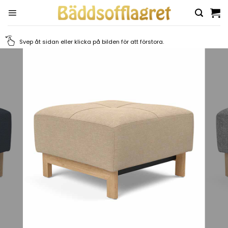
Skip
to
content
Svep åt sidan eller klicka på bilden för att förstora.