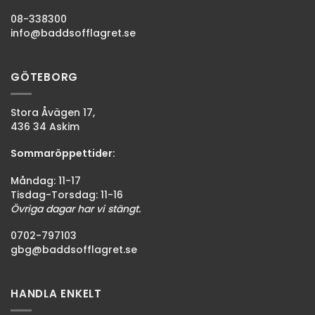
08-338300
info@baddsofflagret.se
GÖTEBORG
Stora Åvägen 17,
436 34 Askim
Sommaröppettider:
Måndag: 11-17
Tisdag-Torsdag: 11-16
Övriga dagar har vi stängt.
0702-797103
gbg@baddsofflagret.se
HANDLA ENKELT