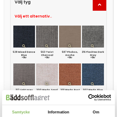
Välj tyg
Välj ett alternativ..
528 Mixed Dance
563 Twist
587 Phobos,
216 Flashtex Dark
Blue
Charcoal
mocha
Grey
+
0kr
+
0kr
+
0kr
+
0kr
217 Light grey
300 Weda, Sand
301 Weda, Rust
302 Weda, Blue
+
0kr
+
0kr
+
0kr
+
0kr
Samtycke
Information
Om