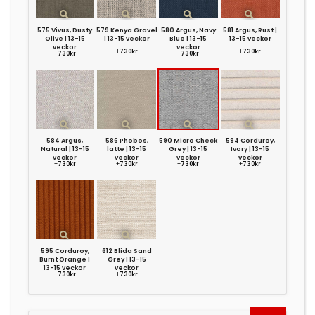
575 Vivus, Dusty
579 Kenya Gravel
580 Argus, Navy
581 Argus, Rust |
Olive | 13-15
| 13-15 veckor
Blue | 13-15
13-15 veckor
veckor
veckor
+
730kr
+
730kr
+
730kr
+
730kr
584 Argus,
586 Phobos,
590 Micro Check
594 Corduroy,
Natural | 13-15
latte | 13-15
Grey | 13-15
Ivory | 13-15
veckor
veckor
veckor
veckor
+
730kr
+
730kr
+
730kr
+
730kr
595 Corduroy,
612 Blida Sand
Burnt Orange |
Grey | 13-15
13-15 veckor
veckor
+
730kr
+
730kr