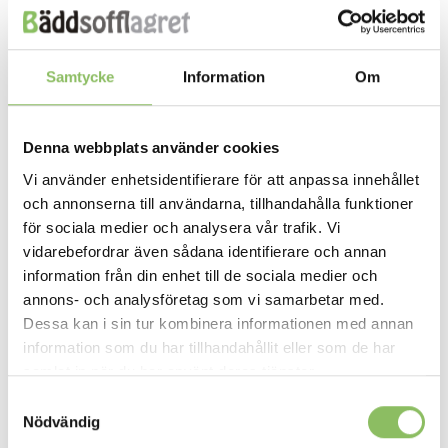
Samtycke
Information
Om
36,895
kr
39,995
kr
FRAMÅTBÄDDADE SOFFOR
BÄDDSOFFA 140X200 CM
Det
D
35,995
kr
Denna webbplats använder cookies
Biarritz (välj
Bidart 140cm
ursprunglig
n
storlek)
express
priset
pr
Vi använder enhetsidentifierare för att anpassa innehållet
var:
är
39,995kr.
35
och annonserna till användarna, tillhandahålla funktioner
LÄS MER/KÖP
LÄS MER/KÖP
för sociala medier och analysera vår trafik. Vi
vidarebefordrar även sådana identifierare och annan
information från din enhet till de sociala medier och
annons- och analysföretag som vi samarbetar med.
Dessa kan i sin tur kombinera informationen med annan
information som du har tillhandahållit eller som de har
samlat in när du har använt deras tjänster.
Samtyckesval
Nödvändig