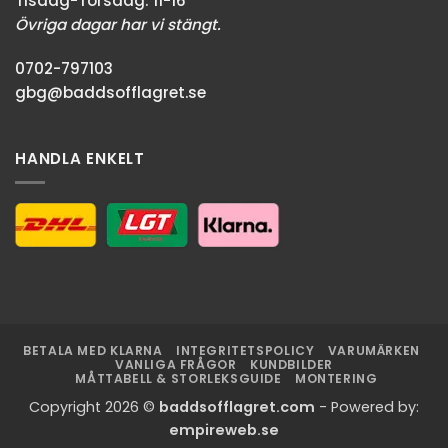
Tisdag-Torsdag: 11-16
Övriga dagar har vi stängt.
0702-797103
gbg@baddsofflagret.se
HANDLA ENKELT
BETALA MED KLARNA
INTEGRITETSPOLICY
VARUMÄRKEN
VANLIGA FRÅGOR
KUNDBILDER
MÅTTABELL & STORLEKSGUIDE
MONTERING
Copyright 2026 ©
baddsofflagret.com
- Powered by:
empireweb.se