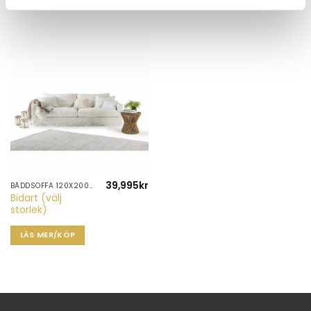
39,995
kr
BÄDDSOFFA 120X200 CM
Bidart (välj
storlek)
LÄS MER/KÖP