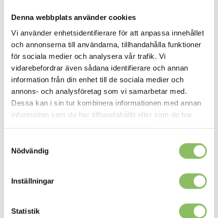
LÄS MER/KÖP
LÄS MER/KÖP
flera
flera
Denna webbplats använder cookies
varianter.
varianter.
De
De
Vi använder enhetsidentifierare för att anpassa innehållet
olika
olika
och annonserna till användarna, tillhandahålla funktioner
alternativen
alternativen
för sociala medier och analysera vår trafik. Vi
kan
kan
vidarebefordrar även sådana identifierare och annan
väljas
väljas
information från din enhet till de sociala medier och
på
på
produktsidan
produktsidan
annons- och analysföretag som vi samarbetar med.
Dessa kan i sin tur kombinera informationen med annan
information som du har tillhandahållit eller som de har
samlat in när du har använt deras tjänster.
Från:
520
kr
MADRASS TILL BÄDDSOFFA
MADRASS TILL BÄDDSOFFA
Den
Den
Samtyckesval
Bonellresårmadrass 14cm
Mattress pad
här
här
Nödvändig
Från:
6,195
kr
produkten
produkten
LÄS MER/KÖP
har
har
LÄS MER/KÖP
flera
flera
Inställningar
varianter.
varianter.
De
De
olika
olika
Statistik
Ny