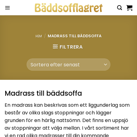
Skip
to
content
/
MADRASS TILL BÄDDSOFFA
HEM
FILTRERA
Madrass till bäddsoffa
En madrass kan beskrivas som ett liggunderlag som
består av olika slags stoppningar och lägger
grunden för en härlig nattsömn. Det finns en uppsjö
av stoppningar att välja mellan. I vårt sortiment har
vi en rad olika madrasser till din kommande