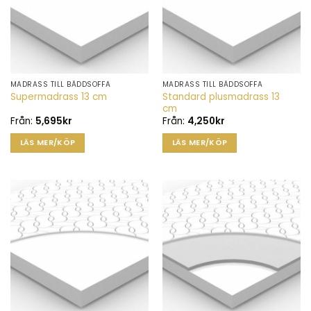
MADRASS TILL BÄDDSOFFA
MADRASS TILL BÄDDSOFFA
Den
Den
Standard plusmadrass 13
Supermadrass 13 cm
här
här
cm
produkten
produkten
Från:
5,695
kr
Från:
4,250
kr
har
har
LÄS MER/KÖP
LÄS MER/KÖP
flera
flera
varianter.
varianter.
De
De
olika
olika
alternativen
alternativen
kan
kan
väljas
väljas
på
på
produktsidan
produktsidan