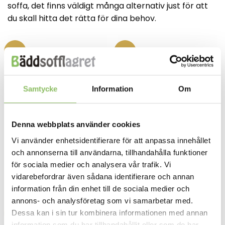
soffa, det finns väldigt många alternativ just för att
du skall hitta det rätta för dina behov.
-20%
-20%
Samtycke
Information
Om
Denna webbplats använder cookies
Vi använder enhetsidentifierare för att anpassa innehållet
44,295
kr
40,995
kr
BÄDDSOFFA 160X200 CM
BÄDDSOFFA 140X200 CM
Det
Det
Det
D
35,436
kr
32,796
kr
Monza 160 skinn
Monza 140 skinn
och annonserna till användarna, tillhandahålla funktioner
ursprungliga
nuvarande
ursprunglig
n
priset
priset
priset
pr
för sociala medier och analysera vår trafik. Vi
var:
är:
var:
är
LÄS MER/KÖP
LÄS MER/KÖP
44,295kr.
35,436kr.
40,995kr.
32
vidarebefordrar även sådana identifierare och annan
information från din enhet till de sociala medier och
annons- och analysföretag som vi samarbetar med.
Dessa kan i sin tur kombinera informationen med annan
-20%
-20%
information som du har tillhandahållit eller som de har