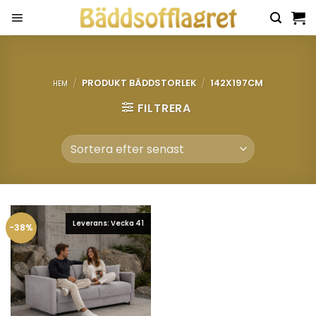
Skip
to
content
/
PRODUKT BÄDDSTORLEK
/
142X197CM
HEM
FILTRERA
Leverans: Vecka 41
-38%