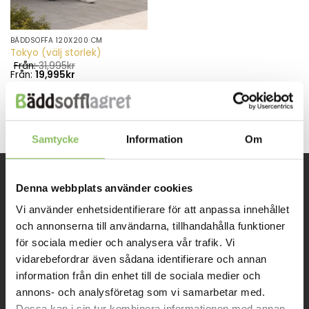
BÄDDSOFFA 120X200 CM
Den
Tokyo (välj storlek)
här
Från:
31,995
kr
produkten
Från:
19,995
kr
har
LÄS MER/KÖP
flera
varianter.
De
Samtycke
Information
Om
olika
alternativen
kan
väljas
Denna webbplats använder cookies
INFORMATION
på
Vi använder enhetsidentifierare för att anpassa innehållet
produktsidan
och annonserna till användarna, tillhandahålla funktioner
Om oss
för sociala medier och analysera vår trafik. Vi
vidarebefordrar även sådana identifierare och annan
Kontakt
information från din enhet till de sociala medier och
Mitt konto
annons- och analysföretag som vi samarbetar med.
Dessa kan i sin tur kombinera informationen med annan