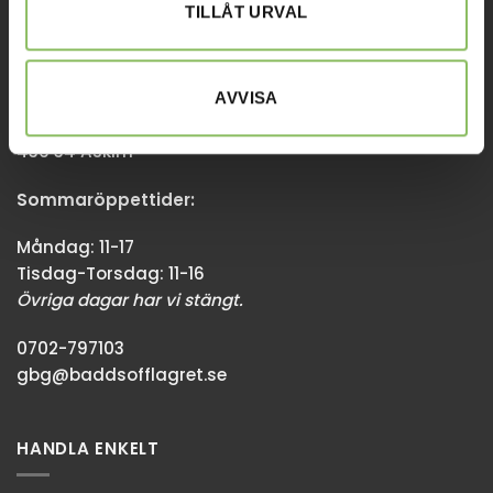
TILLÅT URVAL
GÖTEBORG
AVVISA
Stora Åvägen 17,
436 34 Askim
Sommaröppettider:
Måndag: 11-17
Tisdag-Torsdag: 11-16
Övriga dagar har vi stängt.
0702-797103
gbg@baddsofflagret.se
HANDLA ENKELT