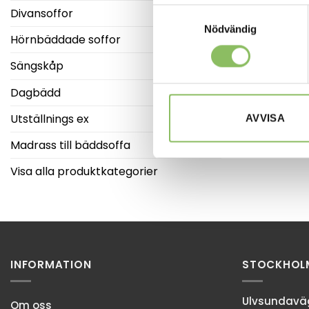
Divansoffor
Samtyckesval
Nödvändig
Hörnbäddade soffor
Sängskåp
Dagbädd
Utställnings ex
AVVISA
Madrass till bäddsoffa
Visa alla produktkategorier
INFORMATION
STOCKHOL
Ulvsundaväg
Om oss