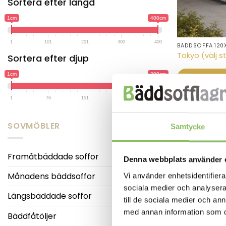
Sortera efter längd
1cm
400cm
1
101
201
300
400
BÄDDSOFFA 120
Den
Tokyo (välj st
Sortera efter djup
här
produkten
1cm
300cm
LÄS MER/
har
flera
1
76
151
225
300
varianter.
De
SOVMÖBLER
Samtycke
olika
alternativen
kan
Framåtbäddade soffor
Denna webbplats använder 
väljas
på
Månadens bäddsoffor
Vi använder enhetsidentifierar
produktsidan
sociala medier och analysera 
Längsbäddade soffor
till de sociala medier och a
med annan information som du 
Bäddfåtöljer