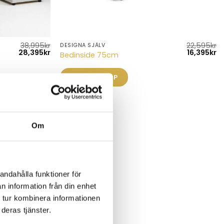
38,995
kr
22,595
kr
DESIGNA SJÄLV
Det
Det
Det
D
28,395
kr
16,395
kr
Bedinside 75cm
ursprungliga
nuvarande
ursprungl
n
priset
priset
priset
pr
var:
är:
var:
är
LÄS MER/KÖP
38,995kr.
28,395kr.
22,595kr.
16
Om
andahålla funktioner för
n information från din enhet
 tur kombinera informationen
deras tjänster.