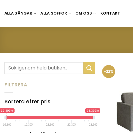
Skip
to
ALLA SÄNGAR
ALLA SOFFOR
OM OSS
KONTAKT
content
Sök
efter:
-22%
FILTRERA
Sortera efter pris
16,395kr
28,395kr
16,395
19,395
22,395
25,395
28,395