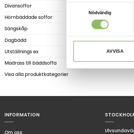
Divansoffor
Samtyckesval
Nödvändig
Hörnbäddade soffor
Sängskåp
BÄDDSOFFA 120
Bedinside
Dagbädd
LÄS MER/
Utställnings ex
AVVISA
Madrass till bäddsoffa
Visa alla produktkategorier
INFORMATION
STOCKHOL
Ulvsundaväg
Om oss