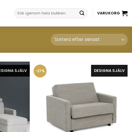
Sök
VARUKORG
efter:
ESIGNA SJÄLV
DESIGNA SJÄLV
-27%