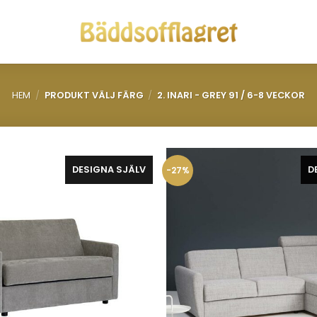
HEM
/
PRODUKT VÄLJ FÄRG
/
2. INARI - GREY 91 / 6-8 VECKOR
DESIGNA SJÄLV
D
-27%