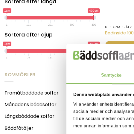
Sortera efter längd
1cm
400cm
1
101
201
300
400
DESIGNA SJÄLV
Bedinside 10
Sortera efter djup
1cm
300cm
LÄS MER/
1
76
151
225
300
-27%
SOVMÖBLER
Samtycke
Framåtbäddade soffor
Denna webbplats använder 
Månadens bäddsoffor
Vi använder enhetsidentifierar
sociala medier och analysera 
Längsbäddade soffor
till de sociala medier och a
med annan information som du 
Bäddfåtöljer