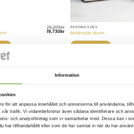
25,295
kr
DESIGNA SJÄLV
Det
Det
19,730
kr
0cm
Bedinside divan
ursprungliga
nuvarande
priset
priset
var:
är:
KÖP
LÄS MER/KÖP
25,295kr.
19,730kr.
DESIGNA SJÄLV
Information
cookies
e för att anpassa innehållet och annonserna till användarna, tillh
vår trafik. Vi vidarebefordrar även sådana identifierare och anna
nnons- och analysföretag som vi samarbetar med. Dessa kan i sin
har tillhandahållit eller som de har samlat in när du har använt 