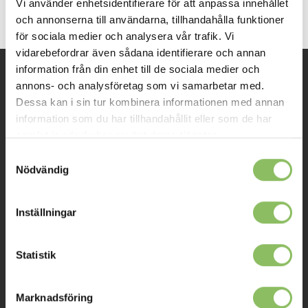
Vi använder enhetsidentifierare för att anpassa innehållet
och annonserna till användarna, tillhandahålla funktioner
för sociala medier och analysera vår trafik. Vi
vidarebefordrar även sådana identifierare och annan
information från din enhet till de sociala medier och
annons- och analysföretag som vi samarbetar med.
INFORMATION
Dessa kan i sin tur kombinera informationen med annan
information som du har tillhandahållit eller som de har
Om oss
samlat in när du har använt deras tjänster.
Samtyckesval
Kontakt
Nödvändig
Mitt konto
Köpvillkor
Inställningar
Leverans
Statistik
Prisgaranti
Reklamation
Marknadsföring