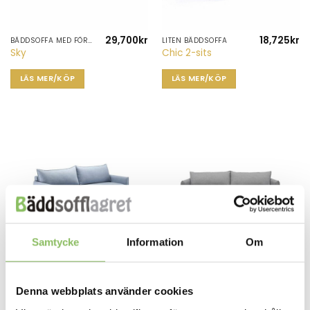
29,700
kr
18,725
kr
BÄDDSOFFA MED FÖRVARING
LITEN BÄDDSOFFA
Sky
Chic 2-sits
LÄS MER/KÖP
LÄS MER/KÖP
Samtycke
Information
Om
18,975
kr
18,975
kr
BÄDDSOFFA MED FÖRVARING
BÄDDSOFFA MED FÖRVARING
Studio
Icon
Denna webbplats använder cookies
LÄS MER/KÖP
LÄS MER/KÖP