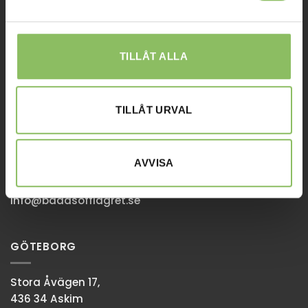
Affiliates
STOCKHOLM
TILLÅT ALLA
Ulvsundavägen 174,
168 67 Bromma
TILLÅT URVAL
Sommaröppettider:
Tisdag-Torsdag: 11-18
Övriga dagar har vi stängt.
AVVISA
08-338300
info@baddsofflagret.se
GÖTEBORG
Stora Åvägen 17,
436 34 Askim