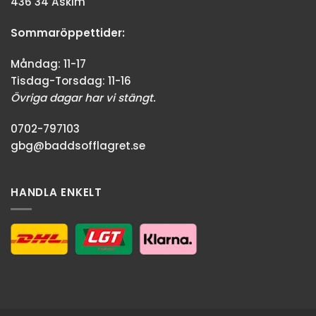
436 34 Askim
Sommaröppettider:
Måndag: 11-17
Tisdag-Torsdag: 11-16
Övriga dagar har vi stängt.
0702-797103
gbg@baddsofflagret.se
HANDLA ENKELT