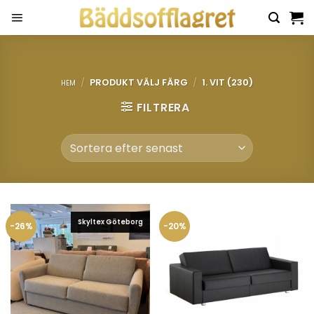
Skip
to
content
/
PRODUKT VÄLJ FÄRG
/
1. VIT (230)
HEM
FILTRERA
Skyltex Göteborg
-26%
-20%