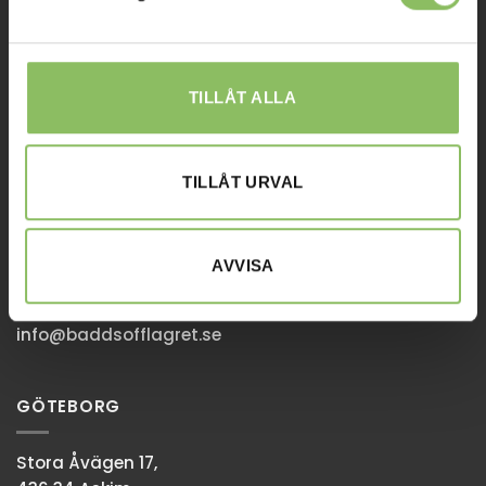
Affiliates
STOCKHOLM
TILLÅT ALLA
Ulvsundavägen 174,
168 67 Bromma
TILLÅT URVAL
Sommaröppettider:
Tisdag-Torsdag: 11-18
Övriga dagar har vi stängt.
AVVISA
08-338300
info@baddsofflagret.se
GÖTEBORG
Stora Åvägen 17,