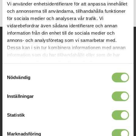
var:
är:
var:
är
LÄS MER/KÖP
LÄS MER/KÖP
Vi använder enhetsidentifierare för att anpassa innehållet
42,350kr.
33,880kr.
11,850kr.
10
och annonserna till användarna, tillhandahålla funktioner
för sociala medier och analysera vår trafik. Vi
vidarebefordrar även sådana identifierare och annan
information från din enhet till de sociala medier och
annons- och analysföretag som vi samarbetar med.
INFORMATION
Dessa kan i sin tur kombinera informationen med annan
information som du har tillhandahållit eller som de har
samlat in när du har använt deras tjänster.
Om oss
Samtyckesval
Kontakt
Nödvändig
Mitt konto
Inställningar
Köpvillkor
Leverans
Statistik
Prisgaranti
Reklamation
Marknadsföring