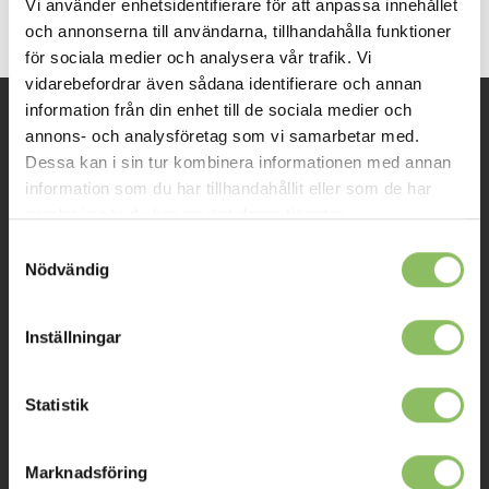
Vi använder enhetsidentifierare för att anpassa innehållet
och annonserna till användarna, tillhandahålla funktioner
för sociala medier och analysera vår trafik. Vi
vidarebefordrar även sådana identifierare och annan
information från din enhet till de sociala medier och
annons- och analysföretag som vi samarbetar med.
INFORMATION
Dessa kan i sin tur kombinera informationen med annan
information som du har tillhandahållit eller som de har
Om oss
samlat in när du har använt deras tjänster.
Samtyckesval
Kontakt
Nödvändig
Mitt konto
Köpvillkor
Inställningar
Leverans
Statistik
Prisgaranti
Reklamation
Marknadsföring