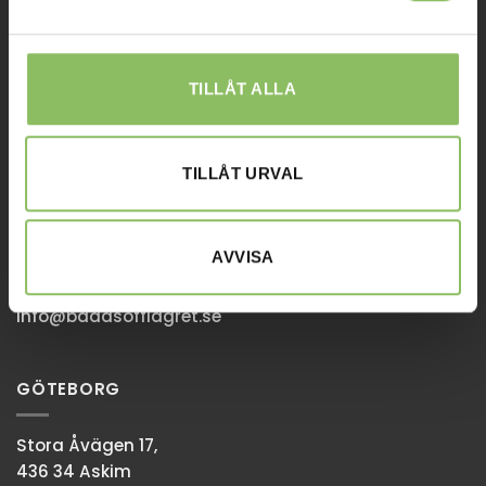
Affiliates
STOCKHOLM
TILLÅT ALLA
Ulvsundavägen 174,
168 67 Bromma
TILLÅT URVAL
Sommaröppettider:
Tisdag-Torsdag: 11-18
Övriga dagar har vi stängt.
AVVISA
08-338300
info@baddsofflagret.se
GÖTEBORG
Stora Åvägen 17,
436 34 Askim