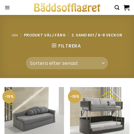
Skip
to
content
/
PRODUKT VÄLJ FÄRG
/
2. SAND 801 / 6-8 VECKOR
HEM
FILTRERA
-15%
-15%