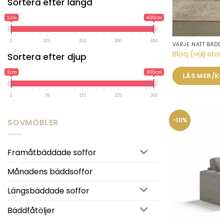
Sortera efter längd
1cm
400cm
1
101
201
300
400
VARJE NATT BÄD
Den
Bloq (välj sto
Sortera efter djup
här
produkten
1cm
300cm
LÄS MER/
har
flera
1
76
151
225
300
varianter.
De
-10%
SOVMÖBLER
olika
alternativen
kan
Framåtbäddade soffor
väljas
på
Månadens bäddsoffor
produktsidan
Längsbäddade soffor
Bäddfåtöljer