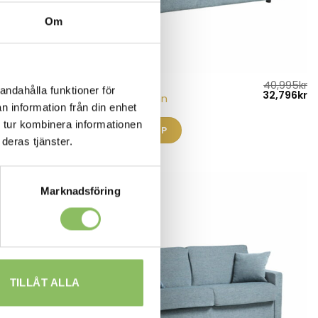
Om
44,295
kr
40,995
kr
SKINNSOFFOR
andahålla funktioner för
Det
Det
Det
D
35,436
kr
32,796
kr
Modus 140 skinn
ursprungliga
nuvarande
ursprungli
n
n information från din enhet
priset
priset
priset
pr
var:
är:
var:
är
 tur kombinera informationen
LÄS MER/KÖP
44,295kr.
35,436kr.
40,995kr.
32
deras tjänster.
Marknadsföring
-20%
TILLÅT ALLA