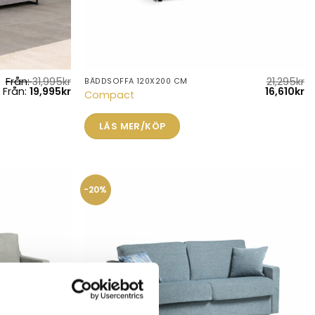
Från:
31,995
kr
21,295
kr
BÄDDSOFFA 120X200 CM
Det
D
Från:
19,995
kr
16,610
kr
Compact
ursprungl
n
priset
pr
var:
är
LÄS MER/KÖP
21,295kr.
16
-20%