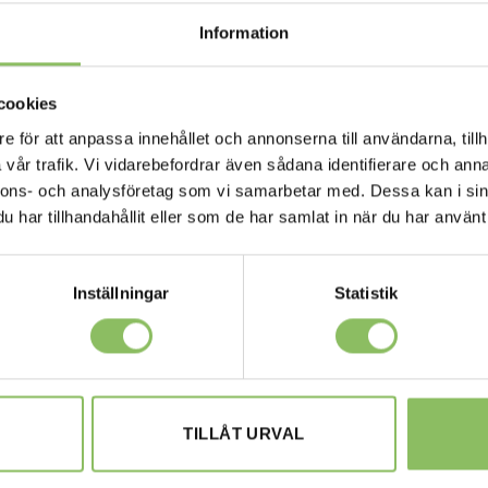
Information
cookies
35,795
kr
X200 CM
SKINNSOFFOR
e för att anpassa innehållet och annonserna till användarna, tillh
Det
Det
26,395
kr
Modus 160 skinn
ursprungliga
nuvarande
vår trafik. Vi vidarebefordrar även sådana identifierare och anna
priset
priset
var:
är:
nnons- och analysföretag som vi samarbetar med. Dessa kan i sin
KÖP
LÄS MER/KÖP
35,795kr.
26,395kr.
har tillhandahållit eller som de har samlat in när du har använt 
Inställningar
Statistik
-20%
TILLÅT URVAL