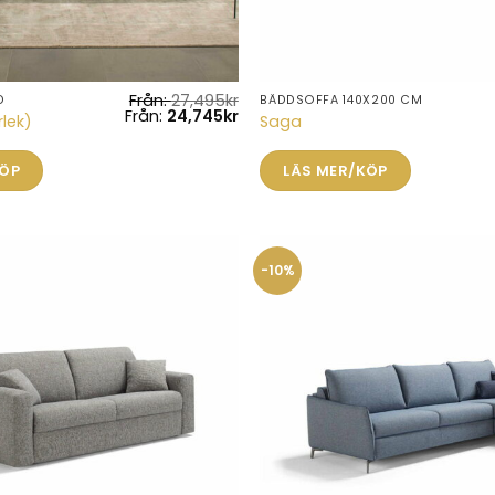
Från:
27,495
kr
D
BÄDDSOFFA 140X200 CM
Från:
24,745
kr
rlek)
Saga
KÖP
LÄS MER/KÖP
-10%