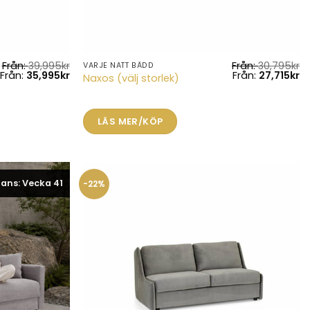
Från:
39,995
kr
Från:
30,795
kr
VARJE NATT BÄDD
Den
Från:
35,995
kr
Från:
27,715
kr
Naxos (välj storlek)
här
produkten
har
LÄS MER/KÖP
flera
varianter.
De
olika
ans: Vecka 41
-22%
alternativen
kan
väljas
på
produktsidan