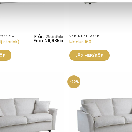
Från:
29,595
kr
X200 CM
VARJE NATT BÄDD
Från:
26,635
kr
j storlek)
Modus 160
KÖP
LÄS MER/KÖP
-20%