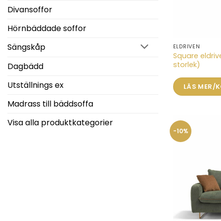
Divansoffor
Hörnbäddade soffor
Sängskåp
ELDRIVEN
Den
Square eldriv
här
storlek)
Dagbädd
produkten
har
Utställnings ex
LÄS MER/
flera
Madrass till bäddsoffa
varianter.
De
Visa alla produktkategorier
olika
-10%
alternativen
kan
väljas
på
produktsidan