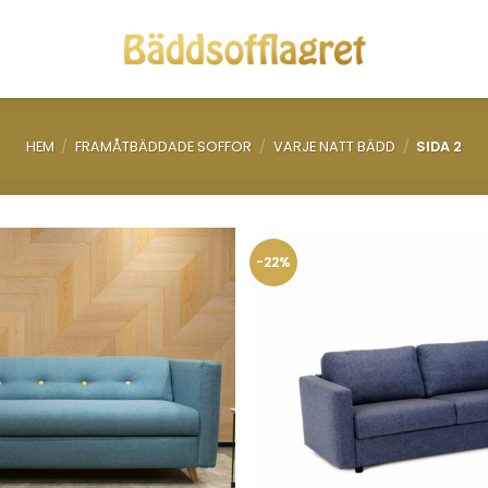
HEM
/
FRAMÅTBÄDDADE SOFFOR
/
VARJE NATT BÄDD
/
SIDA 2
-22%