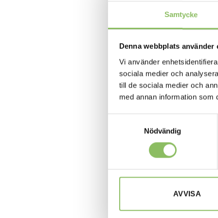
Samtycke
Denna webbplats använder 
BÄDDSOFFA 140
Vi använder enhetsidentifierar
Supreme
sociala medier och analysera 
till de sociala medier och a
LÄS MER/
med annan information som du 
Samtyckesval
Nödvändig
-10%
AVVISA