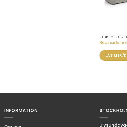
BÄDDSOFFA 120
Bedinside h
LÄS MER/
INFORMATION
STOCKHOL
Ulvsundaväg
Om oss