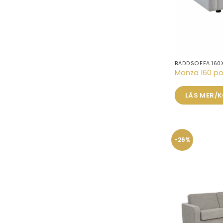
BÄDDSOFFA 160
Monza 160 po
LÄS MER/
-26%